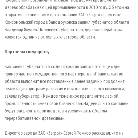
СУШКА ДРЕВЕСИНЫ
ПЕРСОНЫ
КОНТАКТЫ
РЕКЛАМА
деревообрабатывающей промышленности в 2010 году. Об этом на
ПРОИЗВОДСТВО ДРЕВЕСНЫХ ПЛИТ
МОБИЛЬНЫЕ ВЫСТАВКИ
открытии лесопильного цеха компании ЗАО «Загрос» в поселке
РЕКЛАМА НА САЙТЕ
Комсомольский города Заводоуковска заявил губернатор области
ДЕРЕВЯННОЕ ДОМОСТРОЕНИЕ
ОФИЦИАЛЬНЫЕ ДЕЛЕГАЦИИ
Владимир Якушев. По мнению губернатора, деревопереработка
ПРОИЗВОДСТВО МЕБЕЛИ
ПРИОРИТЕТНЫЕ ИНВЕСТПРОЕКТЫ
является одним из основных кластеров области.
БИОЭНЕРГЕТИКА
RUSSIAN FORESTRY REVIEW
Партнеры государству
ЦБП
ГАЗЕТА ЛЕСПРОМФОРУМ
ИНСТРУМЕНТ И МАТЕРИАЛЫ
БИБЛИОТЕКА СПЕЦИАЛИСТА
Как заявил губернатор в ходе открытия завода, это еще один
пример частно-государственного партнерства: «Правительство
области выполнит все поставленные ранее задачи и продолжит
реализацию программ развития и поддержки лесного комплекса, -
заявил губернатор. - Каждое тюменское предприятие лесной
промышленности имеет свой бизнес-план. Надеемся, что компании
будут расширять производства и увеличивать объемы
перерабатываемой древесины».
Директор завода ЗАО «Загрос» Сергей Рожков рассказал, что на