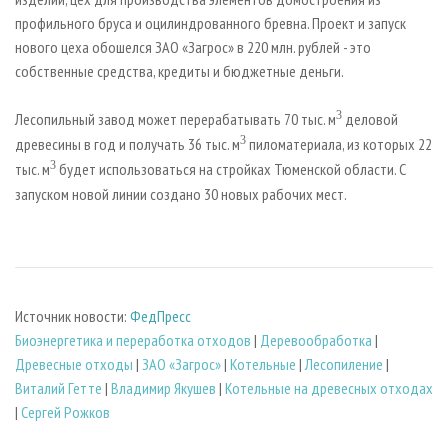
профильного бруса и оцилиндрованного бревна. Проект и запуск
нового цеха обошелся ЗАО «Загрос» в 220 млн. рублей - это
собственные средства, кредиты и бюджетные деньги.
3
Лесопильный завод может перерабатывать 70 тыс. м
деловой
3
древесины в год и получать 36 тыс. м
пиломатериала, из которых 22
3
тыс. м
будет использоваться на стройках Тюменской области. С
запуском новой линии создано 30 новых рабочих мест.
Источник новости:
ФедПресс
Биoэнергетика и переработка отходов
|
Деревообработка
|
Древесные отходы
|
ЗАО «Загрос»
|
Котельные
|
Лесопиление
|
Виталий Гетте
|
Владимир Якушев
|
Котельные на древесных отходах
|
Сергей Рожков