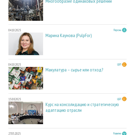
Многообразие одинаковых решений
04.10.2025
Персона
Марина Каунова (PulpFor)
04.10.2025
ЦБП
Макулатура – сырье или отход?
15.08.2025
ЦБП
Курс на консолидацию и стратегическую
адаптацию отрасли
27.05.2025
Развитие