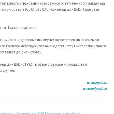
бязательного страхования гражданской ответственности владельца
опасном объекте (ОС ОПО) с ОАО «Архангельский ЦБК». Страховая
зы I класса опасности.
енный жизни, здоровью или имуществу потерпевших, в том числе
екте. Согласно действующему законодательству лимит возмещения за
ставляет до 2 млн. рублей.
ельский ЦБК» с 1992 г. в сфере страхования имущества и
х случаев.
www
.
appm
.
ru
www.pulpmill.at
еллюлозы
|
Страхование
|
ЦБП
|
Архангельская область