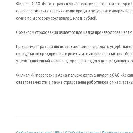
Филиал ОСАО «Ингосстрах» в Архангельске заключил договор о
опасного объекта за причинение вреда в результате аварии на 
сумма по договору составила 1 млрд. рублей.
Объектом страхования является площадка производства целлюло
Программа страхования позволяет компенсировать ущерб, нанес
сотрудников предприятия, в результате аварии на опасном объ
ущерб, нанесенный жизни и здоровью каждого пострадавшего, со
Филиал «Ингосстрах» в Архангельске сотрудничает с ОАО «Арханг
ответственности, а также страхования работников от несчастны
ОАО «Архангельский ЦБК»
|
ОСАО «Ингосстрах»
|
Производство ц