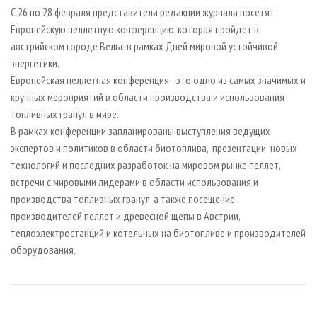
СУШКА ДРЕВЕСИНЫ
ПЕРСОНЫ
КОНТАКТЫ
РЕКЛАМА
С 26 по 28 февраля представители редакции журнала посетят
Европейскую пеллетную конференцию, которая пройдет в
ПРОИЗВОДСТВО ДРЕВЕСНЫХ ПЛИТ
МОБИЛЬНЫЕ ВЫСТАВКИ
РЕКЛАМА НА САЙТЕ
австрийском городе Вельс в
рамках
Дней мировой устойчивой
ДЕРЕВЯННОЕ ДОМОСТРОЕНИЕ
ОФИЦИАЛЬНЫЕ ДЕЛЕГАЦИИ
энергетики.
ПРОИЗВОДСТВО МЕБЕЛИ
Европейская пеллетная конференция - это одно из самых значимых и
ПРИОРИТЕТНЫЕ ИНВЕСТПРОЕКТЫ
крупных мероприятий
в области производства и использования
БИОЭНЕРГЕТИКА
RUSSIAN FORESTRY REVIEW
топливных гранул в мире.
ЦБП
ГАЗЕТА ЛЕСПРОМФОРУМ
В рамках конференции запланированы выступления ведущих
экспертов и политиков в области биотоплива, презентации новых
ИНСТРУМЕНТ И МАТЕРИАЛЫ
БИБЛИОТЕКА СПЕЦИАЛИСТА
технологий и последних разработок на мировом рынке пеллет,
встречи с мировыми лидерами в области использования и
производства топливных гранул, а также посещение
производителей пеллет и древесной щепы в Австрии,
теплоэлектростанций и котельных на биотопливе и производителей
оборудования.