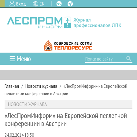
Вход
EN
☰ Меню
ГЛАВНАЯ
РУБРИКИ И ТЕМЫ
Главная
Новости журнала
«ЛесПромИнформ» на Европейской
РУБРИКИ ЖУРНАЛА
НОВОСТИ
пеллетной конференции в Австрии
ЛЕСНОЕ ХОЗЯЙСТВО
КАЛЕНДАРЬ СОБЫТИЙ
ПРОЕКТЫ ЛПИ
НОВОСТИ ЖУРНАЛА
ЛЕСОЗАГОТОВКА
НОВОСТИ ЛПК
АНАЛИТИКА
АРХИВ
«ЛесПромИнформ» на Европейской пеллетной
ЛЕСОПИЛЕНИЕ
НОВОСТИ ЖУРНАЛА
ПРЕДПРИЯТИЯ ЛПК
АРХИВ ЖУРНАЛОВ
конференции в Австрии
О ЖУРНАЛЕ
ДЕРЕВООБРАБОТКА
НОВОСТИ КОМПАНИЙ
ЛЕСНЫЕ РЕГИОНЫ РОССИИ
СТАТЬИ
ПОДПИСКА
РЕКЛАМОДАТЕЛЯМ
24.02.2014 18:30