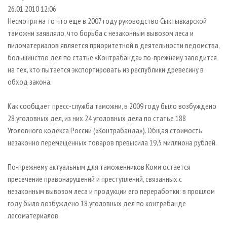
СУШКА ДРЕВЕСИНЫ
ПЕРСОНЫ
КОНТАКТЫ
РЕКЛАМА
26.01.2010 12:06
Несмотря на то что еще в 2007 году руководство Сыктывкарской
ПРОИЗВОДСТВО ДРЕВЕСНЫХ ПЛИТ
МОБИЛЬНЫЕ ВЫСТАВКИ
РЕКЛАМА НА САЙТЕ
таможни заявляло, что борьба с незаконным вывозом леса и
ДЕРЕВЯННОЕ ДОМОСТРОЕНИЕ
ОФИЦИАЛЬНЫЕ ДЕЛЕГАЦИИ
пиломатериалов является приоритетной в деятельности ведомства,
ПРОИЗВОДСТВО МЕБЕЛИ
большинство дел по статье «Контрабанда» по-прежнему заводится
ПРИОРИТЕТНЫЕ ИНВЕСТПРОЕКТЫ
на тех, кто пытается экспортировать из республики древесину в
БИОЭНЕРГЕТИКА
RUSSIAN FORESTRY REVIEW
обход закона.
ЦБП
ГАЗЕТА ЛЕСПРОМФОРУМ
Как сообщает пресс-служба таможни, в 2009 году было возбуждено
ИНСТРУМЕНТ И МАТЕРИАЛЫ
БИБЛИОТЕКА СПЕЦИАЛИСТА
28 уголовных дел, из них 24 уголовных дела по статье 188
Уголовного кодекса России («Контрабанда»). Общая стоимость
незаконно перемещенных товаров превысила 19,5 миллиона рублей.
По-прежнему актуальным для таможенников Коми остается
пресечение правонарушений и преступлений, связанных с
незаконным вывозом леса и продукции его переработки: в прошлом
году было возбуждено 18 уголовных дел по контрабанде
лесоматериалов.