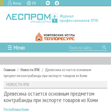
Вход
EN
☰ Меню
ГЛАВНАЯ
РУБРИКИ И ТЕМЫ
Главная
Новости ЛПК
Древесина остается основным
РУБРИКИ ЖУРНАЛА
НОВОСТИ
предметом контрабанды при экспорте товаров из Коми
ЛЕСНОЕ ХОЗЯЙСТВО
КАЛЕНДАРЬ СОБЫТИЙ
ПРОЕКТЫ ЛПИ
НОВОСТИ ЛПК
ЛЕСОЗАГОТОВКА
НОВОСТИ ЛПК
АНАЛИТИКА
АРХИВ
Древесина остается основным предметом
ЛЕСОПИЛЕНИЕ
НОВОСТИ ЖУРНАЛА
ПРЕДПРИЯТИЯ ЛПК
АРХИВ ЖУРНАЛОВ
контрабанды при экспорте товаров из Коми
О ЖУРНАЛЕ
ДЕРЕВООБРАБОТКА
НОВОСТИ КОМПАНИЙ
ЛЕСНЫЕ РЕГИОНЫ РОССИИ
СТАТЬИ
ПОДПИСКА
РЕКЛАМОДАТЕЛЯМ
Республика Коми