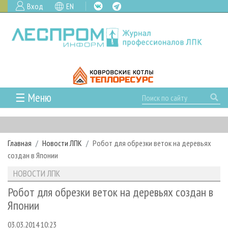
Вход
EN
☰ Меню
ГЛАВНАЯ
РУБРИКИ И ТЕМЫ
Главная
Новости ЛПК
Робот для обрезки веток на деревьях
РУБРИКИ ЖУРНАЛА
НОВОСТИ
создан в Японии
ЛЕСНОЕ ХОЗЯЙСТВО
КАЛЕНДАРЬ СОБЫТИЙ
ПРОЕКТЫ ЛПИ
НОВОСТИ ЛПК
ЛЕСОЗАГОТОВКА
НОВОСТИ ЛПК
АНАЛИТИКА
АРХИВ
Робот для обрезки веток на деревьях создан в
ЛЕСОПИЛЕНИЕ
НОВОСТИ ЖУРНАЛА
ПРЕДПРИЯТИЯ ЛПК
АРХИВ ЖУРНАЛОВ
Японии
О ЖУРНАЛЕ
ДЕРЕВООБРАБОТКА
НОВОСТИ КОМПАНИЙ
ЛЕСНЫЕ РЕГИОНЫ РОССИИ
СТАТЬИ
ПОДПИСКА
РЕКЛАМОДАТЕЛЯМ
03.03.2014 10:23