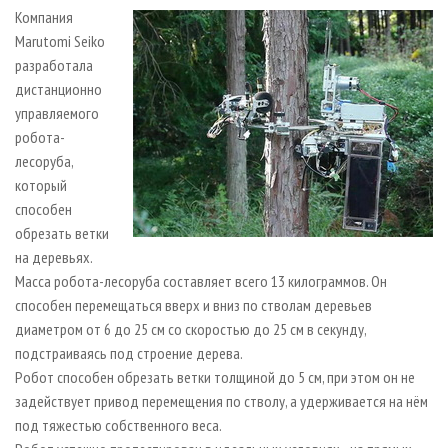
СУШКА ДРЕВЕСИНЫ
ПЕРСОНЫ
КОНТАКТЫ
РЕКЛАМА
Компания
Marutomi Seiko
ПРОИЗВОДСТВО ДРЕВЕСНЫХ ПЛИТ
МОБИЛЬНЫЕ ВЫСТАВКИ
РЕКЛАМА НА САЙТЕ
разработала
ДЕРЕВЯННОЕ ДОМОСТРОЕНИЕ
ОФИЦИАЛЬНЫЕ ДЕЛЕГАЦИИ
дистанционно
ПРОИЗВОДСТВО МЕБЕЛИ
управляемого
ПРИОРИТЕТНЫЕ ИНВЕСТПРОЕКТЫ
робота-
БИОЭНЕРГЕТИКА
RUSSIAN FORESTRY REVIEW
лесоруба,
ЦБП
ГАЗЕТА ЛЕСПРОМФОРУМ
который
способен
ИНСТРУМЕНТ И МАТЕРИАЛЫ
БИБЛИОТЕКА СПЕЦИАЛИСТА
обрезать ветки
на деревьях.
Масса робота-лесоруба составляет всего 13 килограммов. Он
способен перемещаться вверх и вниз по стволам деревьев
диаметром от 6 до 25 см со скоростью до 25 см в секунду,
подстраиваясь под строение дерева.
Робот способен обрезать ветки толщиной до 5 см, при этом он не
задействует привод перемещения по стволу, а удерживается на нём
под тяжестью собственного веса.