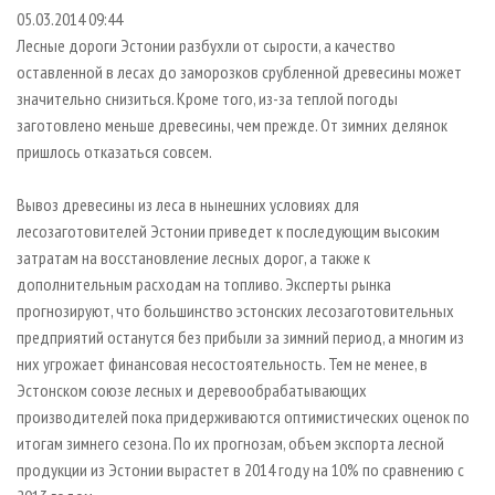
СУШКА ДРЕВЕСИНЫ
ПЕРСОНЫ
КОНТАКТЫ
РЕКЛАМА
05.03.2014 09:44
Лесные дороги Эстонии разбухли от сырости, а качество
ПРОИЗВОДСТВО ДРЕВЕСНЫХ ПЛИТ
МОБИЛЬНЫЕ ВЫСТАВКИ
РЕКЛАМА НА САЙТЕ
оставленной в лесах до заморозков срубленной древесины может
ДЕРЕВЯННОЕ ДОМОСТРОЕНИЕ
ОФИЦИАЛЬНЫЕ ДЕЛЕГАЦИИ
значительно снизиться. Кроме того, из-за теплой погоды
ПРОИЗВОДСТВО МЕБЕЛИ
заготовлено меньше древесины, чем прежде. От зимних делянок
ПРИОРИТЕТНЫЕ ИНВЕСТПРОЕКТЫ
пришлось отказаться совсем.
БИОЭНЕРГЕТИКА
RUSSIAN FORESTRY REVIEW
ЦБП
ГАЗЕТА ЛЕСПРОМФОРУМ
Вывоз древесины из леса в нынешних условиях для
лесозаготовителей Эстонии приведет к последующим высоким
ИНСТРУМЕНТ И МАТЕРИАЛЫ
БИБЛИОТЕКА СПЕЦИАЛИСТА
затратам на восстановление лесных дорог, а также к
дополнительным расходам на топливо. Эксперты рынка
прогнозируют, что большинство эстонских лесозаготовительных
предприятий останутся без прибыли за зимний период, а многим из
них угрожает финансовая несостоятельность. Тем не менее, в
Эстонском союзе лесных и деревообрабатывающих
производителей пока придерживаются оптимистических оценок по
итогам зимнего сезона. По их прогнозам, объем экспорта лесной
продукции из Эстонии вырастет в 2014 году на 10% по сравнению с