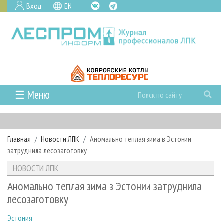
Вход
EN
☰ Меню
ГЛАВНАЯ
РУБРИКИ И ТЕМЫ
Главная
Новости ЛПК
Аномально теплая зима в Эстонии
РУБРИКИ ЖУРНАЛА
НОВОСТИ
затруднила лесозаготовку
ЛЕСНОЕ ХОЗЯЙСТВО
КАЛЕНДАРЬ СОБЫТИЙ
ПРОЕКТЫ ЛПИ
НОВОСТИ ЛПК
ЛЕСОЗАГОТОВКА
НОВОСТИ ЛПК
АНАЛИТИКА
АРХИВ
Аномально теплая зима в Эстонии затруднила
ЛЕСОПИЛЕНИЕ
НОВОСТИ ЖУРНАЛА
ПРЕДПРИЯТИЯ ЛПК
АРХИВ ЖУРНАЛОВ
лесозаготовку
О ЖУРНАЛЕ
ДЕРЕВООБРАБОТКА
НОВОСТИ КОМПАНИЙ
ЛЕСНЫЕ РЕГИОНЫ РОССИИ
СТАТЬИ
ПОДПИСКА
РЕКЛАМОДАТЕЛЯМ
Эстония