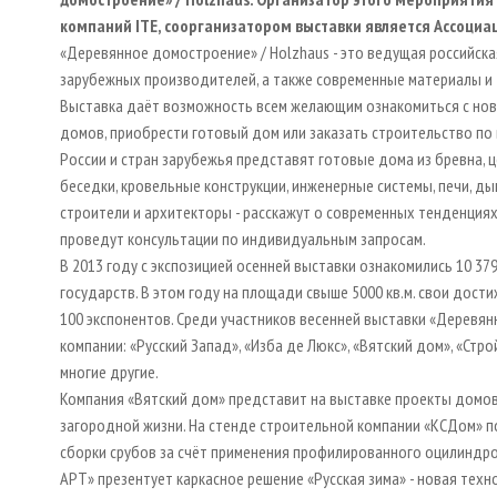
компаний ITE, соорганизатором выставки является Ассоци
«Деревянное домостроение» / Holzhaus - это ведущая российска
зарубежных производителей, а также современные материалы и
Выставка даёт возможность всем желающим ознакомиться с нов
домов, приобрести готовый дом или заказать строительство п
России и стран зарубежья представят готовые дома из бревна, ц
беседки, кровельные конструкции, инженерные системы, печи, ды
строители и архитекторы - расскажут о современных тенденция
проведут консультации по индивидуальным запросам.
В 2013 году с экспозицией осенней выставки ознакомились 10 37
государств. В этом году на площади свыше 5000 кв.м. свои дос
100 экспонентов. Среди участников весенней выставки «Деревян
компании: «Русский Запад», «Изба де Люкс», «Вятский дом», «Стро
многие другие.
Компания «Вятский дом» представит на выставке проекты домов 
загородной жизни. На стенде строительной компании «КСДом» п
сборки срубов за счёт применения профилированного оцилиндр
АРТ» презентует каркасное решение «Русская зима» - новая те