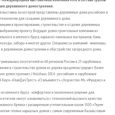
ация деревянного домостроения.
я выставка, на которой представлены деревянные дома российских и
 технологии для создания деревянного дома.
инками в проектировании, строительстве и отделке деревянных
о выбранному проекту. Ведущие домостроительные компании из
ельного и клееного бруса, каркасно-панельных материалов, бани,
моходы, заборы и многое другое. Специалисты компаний - инженеры,
х в деревянном домостроении и обустройстве загородного дома,
9 уникальных посетителей из 68 регионов России и 23 зарубежных
тижения в строительстве домов из дерева продемонстрируют более
ное домостроение» / Holzhaus 2014 - российские и зарубежные
й Хауз», «ГлавДачТрест», «Стальинвест», «Зодчество-М», «Фундэкс» и
из клееного бруса - комфортное и экологичное решение для
осетители смогут ознакомиться с технологией высокого качества
ованного бревна с расширенным утеплительным пазом. ООО «Терем
хнология теплых каркасных домов с самым современным базальтовым