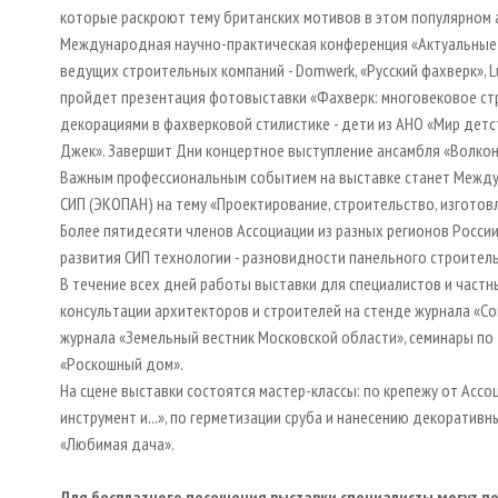
которые раскроют тему британских мотивов в этом популярном а
Международная научно-практическая конференция «Актуальные 
ведущих строительных компаний - Domwerk, «Русский фахверк», Lu
пройдет презентация фотовыставки «Фахверк: многовековое стр
декорациями в фахверковой стилистике - дети из АНО «Мир детс
Джек». Завершит Дни концертное выступление ансамбля «Волкон
Важным профессиональным событием на выставке станет Межд
СИП (ЭКОПАН) на тему «Проектирование, строительство, изготов
Более пятидесяти членов Ассоциации из разных регионов России
развития СИП технологии - разновидности панельного строительст
В течение всех дней работы выставки для специалистов и част
консультации архитекторов и строителей на стенде журнала «С
журнала «Земельный вестник Московской области», семинары п
«Роскошный дом».
На сцене выставки состоятся мастер-классы: по крепежу от Асс
инструмент и...», по герметизации сруба и нанесению декорати
«Любимая дача».
Для бесплатного посещения выставки специалисты могут по