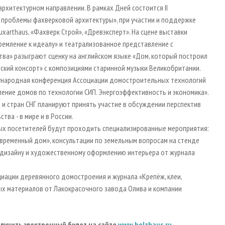
рхитектурном направлении. В рамках Дней состоится II
проблемы фахверковой архитектуры», при участии и поддержке
xarthaus, «Фахверк Строй», «Древэксперт». На сцене выставки
емление к идеалу» и театрализованное представление с
тва» разыграют сценку на английском языке «Дом, который построил
ский консорт» с композициями старинной музыки Великобритании.
ународная конференция Ассоциации домостроительных технологий
ление домов по технологии СИП. Энергоэффективность и экономика».
 и стран СНГ планируют принять участие в обсуждении перспектив
ва - в мире и в России.
ных посетителей будут проходить специализированные мероприятия:
овременный дом», консультации по земельным вопросам на стенде
о дизайну и художественному оформлению интерьера от журнала
оциации деревянного домостроения и журнала «Крепёж, клеи,
вных материалов от Лакокрасочного завода Олива и компании
лучить электронный билет на сайте
www.holzhaus.ru
.