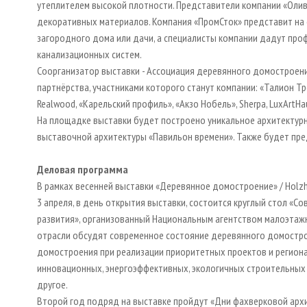
утеплителем высокой плотности. Представители компании «Олив
декоративных материалов. Компания «ПромСток» представит на 
загородного дома или дачи, а специалисты компании дадут про
канализационных систем.
Соорганизатор выставки - Ассоциация деревянного домостроен
партнёрства, участниками которого станут компании: «Талион Т
Realwood, «Карельский профиль», «Акзо Нобель», Sherpa, LuxArtHa
На площадке выставки будет построено уникальное архитектурн
выставочной архитектуры «Павильон времени». Также будет пре
Деловая программа
В рамках весенней выставки «Деревянное домостроение» / Holz
3 апреля, в день открытия выставки, состоится круглый стол «
развития», организованный Национальным агентством малоэтаж
отрасли обсудят современное состояние деревянного домостро
домостроения при реализации приоритетных проектов и регион
инновационных, энергоэффективных, экологичных строительных
другое.
Второй год подряд на выставке пройдут «Дни фахверковой архит