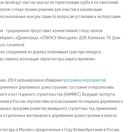
а» проведут мастер-классы по герметизации сруба и по нанесению
своем стенде лучшие решения для очистки и канализации
фессиональные консультации по вопросам установки и эксплуатации
ия - традиционно представит коллективный стенд членов
рейдинг», «Древоград», «СПбГАСУ-Иннодрев», ДОК Калевала, ТК Дом,
use, Lunawood.
ое сооружение из дерева, получившее гран-при конкурса
дставлена экспозиция «Архитектура нашего времени».
haus 2014 запланирована обширная
программа мероприятий
.
Современное деревянное домостроение: состояние и перспективы
ного и коттеджного строительства (НАМИКС). Ведущие эксперты
ения в России, перспективы использования потенциала деревянного
альных программ развития жилищного строительства, применение
 и отделочных материалов в деревянном домостроении и многое
ектуры в Москве», приуроченные к Году Великобритании в России,