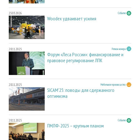
23.03.2026
События
Woodex удваивает усилия
28.11.2025
Регион номера
Форум «Леса России»: финансирование и
правовое регулирование ЛПК
28.11.2025
Мебельное производство
SICAM'25: поводы для сдержанного
оптимизма
28.11.2025
События
ПМЛФ-2025 – крупным планом