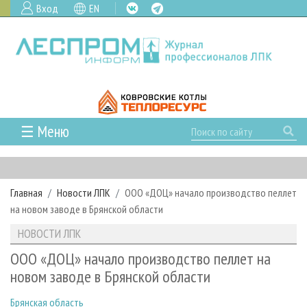
Вход
EN
☰ Меню
ГЛАВНАЯ
РУБРИКИ И ТЕМЫ
Главная
Новости ЛПК
ООО «ДОЦ» начало производство пеллет
РУБРИКИ ЖУРНАЛА
НОВОСТИ
на новом заводе в Брянской области
ЛЕСНОЕ ХОЗЯЙСТВО
КАЛЕНДАРЬ СОБЫТИЙ
ПРОЕКТЫ ЛПИ
НОВОСТИ ЛПК
ЛЕСОЗАГОТОВКА
НОВОСТИ ЛПК
АНАЛИТИКА
АРХИВ
ООО «ДОЦ» начало производство пеллет на
ЛЕСОПИЛЕНИЕ
НОВОСТИ ЖУРНАЛА
ПРЕДПРИЯТИЯ ЛПК
АРХИВ ЖУРНАЛОВ
новом заводе в Брянской области
О ЖУРНАЛЕ
ДЕРЕВООБРАБОТКА
НОВОСТИ КОМПАНИЙ
ЛЕСНЫЕ РЕГИОНЫ РОССИИ
СТАТЬИ
ПОДПИСКА
РЕКЛАМОДАТЕЛЯМ
Брянская область