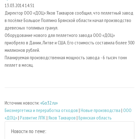
СУШКА ДРЕВЕСИНЫ
ПЕРСОНЫ
КОНТАКТЫ
РЕКЛАМА
13.03.2014 14:51
Директор ООО «ДОЦ» Яков Такваров сообщил, что пеллетный завод
ПРОИЗВОДСТВО ДРЕВЕСНЫХ ПЛИТ
МОБИЛЬНЫЕ ВЫСТАВКИ
РЕКЛАМА НА САЙТЕ
в посёлке Большое Полпино Брянской области начал производство
ДЕРЕВЯННОЕ ДОМОСТРОЕНИЕ
ОФИЦИАЛЬНЫЕ ДЕЛЕГАЦИИ
древесных топливых гранул.
ПРОИЗВОДСТВО МЕБЕЛИ
Оборудование нового для пеллетного завода ООО «ДОЦ»
ПРИОРИТЕТНЫЕ ИНВЕСТПРОЕКТЫ
приобрело в Дании, Литве и США. Его стоимость составила более 300
БИОЭНЕРГЕТИКА
RUSSIAN FORESTRY REVIEW
миллионов рублей.
ЦБП
ГАЗЕТА ЛЕСПРОМФОРУМ
Планируемая производственная мощность завода - 6 тысяч тонн
пеллет в месяц.
ИНСТРУМЕНТ И МАТЕРИАЛЫ
БИБЛИОТЕКА СПЕЦИАЛИСТА
Источник новости:
«Go32.ru»
Биoэнергетика и переработка отходов
|
Новые производства
|
ООО
«ДОЦ»
|
Развитие ЛПК
|
Яков Такваров
|
Брянская область
Новости по теме: