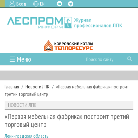
Вход
EN
☰ Меню
ГЛАВНАЯ
РУБРИКИ И ТЕМЫ
Главная
Новости ЛПК
«Первая мебельная фабрика» построит
РУБРИКИ ЖУРНАЛА
НОВОСТИ
третий торговый центр
ЛЕСНОЕ ХОЗЯЙСТВО
КАЛЕНДАРЬ СОБЫТИЙ
ПРОЕКТЫ ЛПИ
НОВОСТИ ЛПК
ЛЕСОЗАГОТОВКА
НОВОСТИ ЛПК
АНАЛИТИКА
АРХИВ
«Первая мебельная фабрика» построит третий
ЛЕСОПИЛЕНИЕ
НОВОСТИ ЖУРНАЛА
ПРЕДПРИЯТИЯ ЛПК
АРХИВ ЖУРНАЛОВ
торговый центр
О ЖУРНАЛЕ
ДЕРЕВООБРАБОТКА
НОВОСТИ КОМПАНИЙ
ЛЕСНЫЕ РЕГИОНЫ РОССИИ
СТАТЬИ
ПОДПИСКА
РЕКЛАМОДАТЕЛЯМ
Ленинградская область