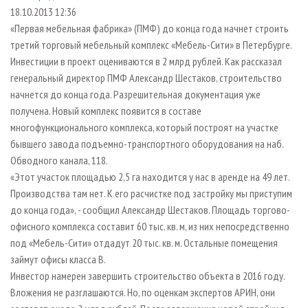
СУШКА ДРЕВЕСИНЫ
ПЕРСОНЫ
КОНТАКТЫ
РЕКЛАМА
18.10.2013 12:36
«Первая мебельная фабрика» (ПМФ) до конца года начнет строить
ПРОИЗВОДСТВО ДРЕВЕСНЫХ ПЛИТ
МОБИЛЬНЫЕ ВЫСТАВКИ
РЕКЛАМА НА САЙТЕ
третий торговый мебельный комплекс «Мебель-Сити» в Петербурге.
ДЕРЕВЯННОЕ ДОМОСТРОЕНИЕ
ОФИЦИАЛЬНЫЕ ДЕЛЕГАЦИИ
Инвестиции в проект оцениваются в 2 млрд рублей. Как рассказал
ПРОИЗВОДСТВО МЕБЕЛИ
генеральный директор ПМФ Александр Шестаков, строительство
ПРИОРИТЕТНЫЕ ИНВЕСТПРОЕКТЫ
начнется до конца года. Разрешительная документация уже
БИОЭНЕРГЕТИКА
RUSSIAN FORESTRY REVIEW
получена. Новый комплекс появится в составе
ЦБП
ГАЗЕТА ЛЕСПРОМФОРУМ
многофункционального комплекса, который построят на участке
бывшего завода подъемно-транспортного оборудования на наб.
ИНСТРУМЕНТ И МАТЕРИАЛЫ
БИБЛИОТЕКА СПЕЦИАЛИСТА
Обводного канала, 118.
«Этот участок площадью 2,5 га находится у нас в аренде на 49 лет.
Производства там нет. К его расчистке под застройку мы приступим
до конца года», - сообщил Александр Шестаков. Площадь торгово-
офисного комплекса составит 60 тыс. кв. м, из них непосредственно
под «Мебель-Сити» отдадут 20 тыс. кв. м. Остальные помещения
займут офисы класса В.
Инвестор намерен завершить строительство объекта в 2016 году.
Вложения не разглашаются. Но, по оценкам экспертов АРИН, они