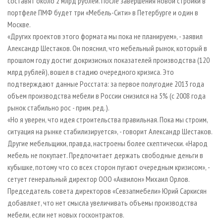
составят около 2 млрд рублей. После завершения новой стройки в
портфеле ПМФ будет три «Мебель-Сити» в Петербурге и один в
Москве.
«Других проектов этого формата мы пока не планируем», - заявил
Александр Шестаков. Он пояснил, что мебельный рынок, который в
прошлом году достиг докризисных показателей производства (120
млрд рублей), вошел в стадию очередного кризиса. Это
подтверждают данные Росстата: за первое полугодие 2013 года
объем производства мебели в России снизился на 5% (с 2008 года
рынок стабильно рос - прим. ред.).
«Но я уверен, что идея строительства правильная. Пока мы строим,
ситуация на рынке стабилизируется», - говорит Александр Шестаков.
Другие мебельщики, правда, настроены более скептически. «Народ
мебель не покупает. Предпочитает держать свободные деньги в
кубышке, потому что со всех сторон пугают очередным кризисом», -
сетует генеральный директор ООО «Аквилон» Михаил Орлов.
Председатель совета директоров «Севзапмебели» Юрий Саркисян
добавляет, что нет смысла увеличивать объемы производства
мебели, если нет новых госконтрактов.