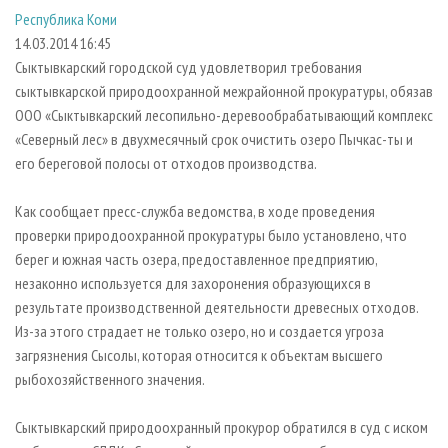
СУШКА ДРЕВЕСИНЫ
ПЕРСОНЫ
КОНТАКТЫ
РЕКЛАМА
Республика Коми
14.03.2014 16:45
ПРОИЗВОДСТВО ДРЕВЕСНЫХ ПЛИТ
МОБИЛЬНЫЕ ВЫСТАВКИ
РЕКЛАМА НА САЙТЕ
Сыктывкарский городской суд удовлетворил требования
ДЕРЕВЯННОЕ ДОМОСТРОЕНИЕ
ОФИЦИАЛЬНЫЕ ДЕЛЕГАЦИИ
сыктывкарской природоохранной межрайонной прокуратуры, обязав
ПРОИЗВОДСТВО МЕБЕЛИ
ПРИОРИТЕТНЫЕ ИНВЕСТПРОЕКТЫ
ООО «Сыктывкарский лесопильно-деревообрабатывающий комплекс
«Северный лес» в двухмесячный срок очистить озеро Пычкас-ты и
БИОЭНЕРГЕТИКА
RUSSIAN FORESTRY REVIEW
его береговой полосы от отходов производства.
ЦБП
ГАЗЕТА ЛЕСПРОМФОРУМ
Как сообщает пресс-служба ведомства, в ходе проведения
ИНСТРУМЕНТ И МАТЕРИАЛЫ
БИБЛИОТЕКА СПЕЦИАЛИСТА
проверки природоохранной прокуратуры было установлено, что
берег и южная часть озера, предоставленное предприятию,
незаконно используется для захоронения образующихся в
результате производственной деятельности древесных отходов.
Из-за этого страдает не только озеро, но и создается угроза
загрязнения Сысолы, которая относится к объектам высшего
рыбохозяйственного значения.
Сыктывкарский природоохранный прокурор обратился в суд с иском