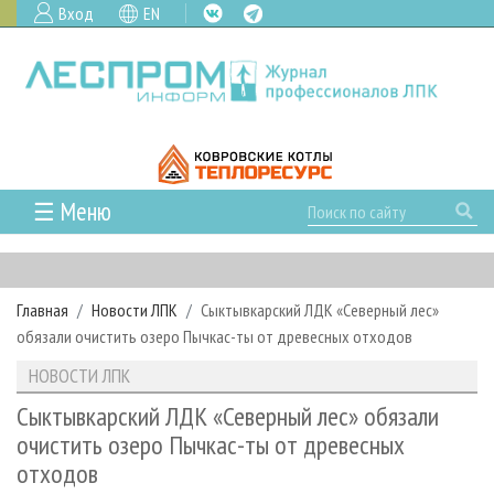
Вход
EN
☰ Меню
ГЛАВНАЯ
РУБРИКИ И ТЕМЫ
Главная
Новости ЛПК
Сыктывкарский ЛДК «Северный лес»
РУБРИКИ ЖУРНАЛА
НОВОСТИ
обязали очистить озеро Пычкас-ты от древесных отходов
ЛЕСНОЕ ХОЗЯЙСТВО
КАЛЕНДАРЬ СОБЫТИЙ
ПРОЕКТЫ ЛПИ
НОВОСТИ ЛПК
ЛЕСОЗАГОТОВКА
НОВОСТИ ЛПК
АНАЛИТИКА
АРХИВ
Сыктывкарский ЛДК «Северный лес» обязали
ЛЕСОПИЛЕНИЕ
НОВОСТИ ЖУРНАЛА
ПРЕДПРИЯТИЯ ЛПК
АРХИВ ЖУРНАЛОВ
очистить озеро Пычкас-ты от древесных
О ЖУРНАЛЕ
отходов
ДЕРЕВООБРАБОТКА
НОВОСТИ КОМПАНИЙ
ЛЕСНЫЕ РЕГИОНЫ РОССИИ
СТАТЬИ
ПОДПИСКА
РЕКЛАМОДАТЕЛЯМ