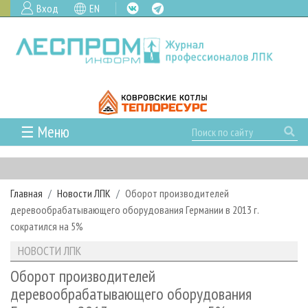
Вход
EN
☰ Меню
ГЛАВНАЯ
РУБРИКИ И ТЕМЫ
Главная
Новости ЛПК
Оборот производителей
РУБРИКИ ЖУРНАЛА
НОВОСТИ
деревообрабатывающего оборудования Германии в 2013 г.
ЛЕСНОЕ ХОЗЯЙСТВО
КАЛЕНДАРЬ СОБЫТИЙ
сократился на 5%
ПРОЕКТЫ ЛПИ
ЛЕСОЗАГОТОВКА
НОВОСТИ ЛПК
АНАЛИТИКА
НОВОСТИ ЛПК
АРХИВ
ЛЕСОПИЛЕНИЕ
НОВОСТИ ЖУРНАЛА
ПРЕДПРИЯТИЯ ЛПК
АРХИВ ЖУРНАЛОВ
Оборот производителей
О ЖУРНАЛЕ
деревообрабатывающего оборудования
ДЕРЕВООБРАБОТКА
НОВОСТИ КОМПАНИЙ
ЛЕСНЫЕ РЕГИОНЫ РОССИИ
СТАТЬИ
ПОДПИСКА
РЕКЛАМОДАТЕЛЯМ