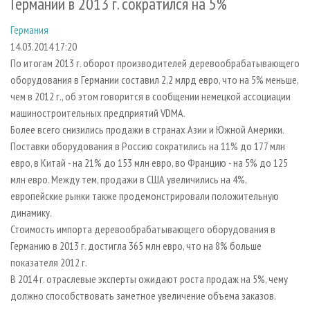
Германии в 2013 г. сократился на 5%
СУШКА ДРЕВЕСИНЫ
ПЕРСОНЫ
КОНТАКТЫ
РЕКЛАМА
Германия
ПРОИЗВОДСТВО ДРЕВЕСНЫХ ПЛИТ
МОБИЛЬНЫЕ ВЫСТАВКИ
РЕКЛАМА НА САЙТЕ
14.03.2014 17:20
ДЕРЕВЯННОЕ ДОМОСТРОЕНИЕ
ОФИЦИАЛЬНЫЕ ДЕЛЕГАЦИИ
По итогам 2013 г. оборот производителей деревообрабатывающего
ПРОИЗВОДСТВО МЕБЕЛИ
ПРИОРИТЕТНЫЕ ИНВЕСТПРОЕКТЫ
оборудования в Германии составил 2,2 млрд евро, что на 5% меньше,
чем в 2012 г., об этом говорится в сообщении немецкой ассоциации
БИОЭНЕРГЕТИКА
RUSSIAN FORESTRY REVIEW
машиностроительных предприятий VDMA.
ЦБП
ГАЗЕТА ЛЕСПРОМФОРУМ
Более всего снизились продажи в странах Азии и Южной Америки.
Поставки оборудования в Россию сократились на 11% до 177 млн
ИНСТРУМЕНТ И МАТЕРИАЛЫ
БИБЛИОТЕКА СПЕЦИАЛИСТА
евро, в Китай - на 21% до 153 млн евро, во Францию - на 5% до 125
млн евро. Между тем, продажи в США увеличились на 4%,
европейские рынки также продемонстрировали положительную
динамику.
Стоимость импорта деревообрабатывающего оборудования в
Германию в 2013 г. достигла 365 млн евро, что на 8% больше
показателя 2012 г.
В 2014 г. отраслевые эксперты ожидают роста продаж на 5%, чему
должно способствовать заметное увеличение объема заказов.