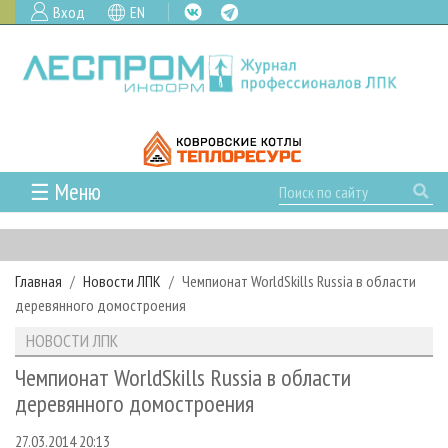
Вход
EN
☰ Меню
ГЛАВНАЯ
РУБРИКИ И ТЕМЫ
Главная
Новости ЛПК
Чемпионат WorldSkills Russia в области
РУБРИКИ ЖУРНАЛА
НОВОСТИ
деревянного домостроения
ЛЕСНОЕ ХОЗЯЙСТВО
КАЛЕНДАРЬ СОБЫТИЙ
ПРОЕКТЫ ЛПИ
НОВОСТИ ЛПК
ЛЕСОЗАГОТОВКА
НОВОСТИ ЛПК
АНАЛИТИКА
АРХИВ
Чемпионат WorldSkills Russia в области
ЛЕСОПИЛЕНИЕ
НОВОСТИ ЖУРНАЛА
ПРЕДПРИЯТИЯ ЛПК
АРХИВ ЖУРНАЛОВ
деревянного домостроения
О ЖУРНАЛЕ
ДЕРЕВООБРАБОТКА
НОВОСТИ КОМПАНИЙ
ЛЕСНЫЕ РЕГИОНЫ РОССИИ
СТАТЬИ
ПОДПИСКА
РЕКЛАМОДАТЕЛЯМ
27.03.2014 20:13