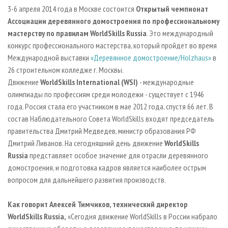
СУШКА ДРЕВЕСИНЫ
ПЕРСОНЫ
КОНТАКТЫ
РЕКЛАМА
3-6 апреля 2014 года в Москве состоится
Открытый чемпионат
Ассоциации деревянного домостроения по профессиональному
ПРОИЗВОДСТВО ДРЕВЕСНЫХ ПЛИТ
МОБИЛЬНЫЕ ВЫСТАВКИ
РЕКЛАМА НА САЙТЕ
мастерству по правилам WorldSkills Russia
. Это международный
ДЕРЕВЯННОЕ ДОМОСТРОЕНИЕ
ОФИЦИАЛЬНЫЕ ДЕЛЕГАЦИИ
конкурс профессионального мастерства, который пройдет во время
ПРОИЗВОДСТВО МЕБЕЛИ
Международной выставки
«Деревянное домостроение/Holzhaus»
в
ПРИОРИТЕТНЫЕ ИНВЕСТПРОЕКТЫ
26 строительном колледже г. Москвы.
БИОЭНЕРГЕТИКА
RUSSIAN FORESTRY REVIEW
Движение
World
Skills International (WSI)
- международные
ЦБП
ГАЗЕТА ЛЕСПРОМФОРУМ
олимпиады по профессиям среди молодежи - существует с 1946
года. Россия стала его участником в мае 2012 года, спустя 66 лет. В
ИНСТРУМЕНТ И МАТЕРИАЛЫ
БИБЛИОТЕКА СПЕЦИАЛИСТА
состав Наблюдательного Совета WorldSkills входят председатель
правительства Дмитрий Медведев, министр образования РФ
Дмитрий Ливанов. На сегодняшний день движение
World
Skills
Russia
представляет особое значение для отрасли деревянного
домостроения, и подготовка кадров является наиболее острым
вопросом для дальнейшего развития производств.
Как говорит Алексей Тимчиков, технический директор
World
Skills Russia,
«Сегодня движение WorldSkills в России набрало