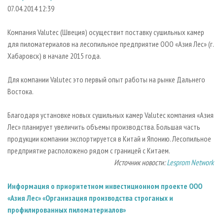
СУШКА ДРЕВЕСИНЫ
ПЕРСОНЫ
КОНТАКТЫ
РЕКЛАМА
07.04.2014 12:39
ПРОИЗВОДСТВО ДРЕВЕСНЫХ ПЛИТ
МОБИЛЬНЫЕ ВЫСТАВКИ
РЕКЛАМА НА САЙТЕ
Компания Valutec (Швеция) осуществит поставку сушильных камер
ДЕРЕВЯННОЕ ДОМОСТРОЕНИЕ
ОФИЦИАЛЬНЫЕ ДЕЛЕГАЦИИ
для пиломатериалов на лесопильное предприятие ООО «Азия Лес» (г.
ПРОИЗВОДСТВО МЕБЕЛИ
Хабаровск) в начале 2015 года.
ПРИОРИТЕТНЫЕ ИНВЕСТПРОЕКТЫ
БИОЭНЕРГЕТИКА
RUSSIAN FORESTRY REVIEW
Для компании Valutec это первый опыт работы на рынке Дальнего
ЦБП
ГАЗЕТА ЛЕСПРОМФОРУМ
Востока.
ИНСТРУМЕНТ И МАТЕРИАЛЫ
БИБЛИОТЕКА СПЕЦИАЛИСТА
Благодаря установке новых сушильных камер Valutec компания «Азия
Лес» планирует увеличить объемы производства. Большая часть
продукции компании экспортируется в Китай и Японию. Лесопильное
предприятие расположено рядом с границей с Китаем.
Источник новости:
Lesprom Network
Информация о приоритетном инвестиционном проекте ООО
«Азия Лес» «Организация производства строганых и
профилированных пиломатериалов»