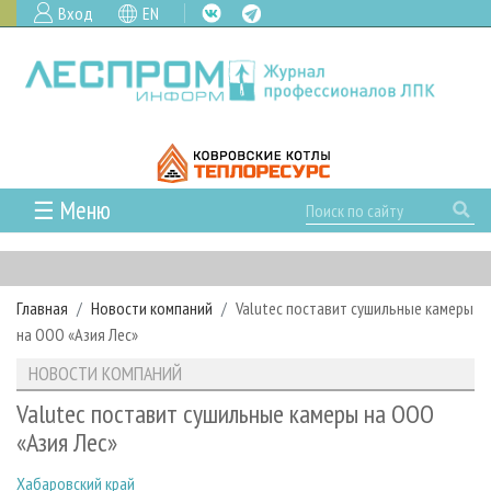
Вход
EN
☰ Меню
ГЛАВНАЯ
РУБРИКИ И ТЕМЫ
Главная
Новости компаний
Valutec поставит сушильные камеры
РУБРИКИ ЖУРНАЛА
НОВОСТИ
на ООО «Азия Лес»
ЛЕСНОЕ ХОЗЯЙСТВО
КАЛЕНДАРЬ СОБЫТИЙ
ПРОЕКТЫ ЛПИ
НОВОСТИ КОМПАНИЙ
ЛЕСОЗАГОТОВКА
НОВОСТИ ЛПК
АНАЛИТИКА
АРХИВ
Valutec поставит сушильные камеры на ООО
ЛЕСОПИЛЕНИЕ
НОВОСТИ ЖУРНАЛА
ПРЕДПРИЯТИЯ ЛПК
АРХИВ ЖУРНАЛОВ
«Азия Лес»
О ЖУРНАЛЕ
ДЕРЕВООБРАБОТКА
НОВОСТИ КОМПАНИЙ
ЛЕСНЫЕ РЕГИОНЫ РОССИИ
СТАТЬИ
ПОДПИСКА
РЕКЛАМОДАТЕЛЯМ
Хабаровский край