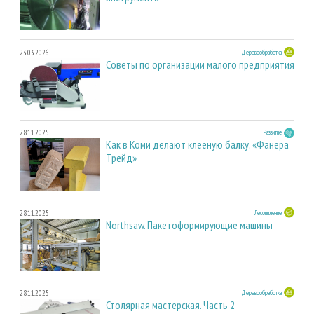
23.03.2026
Деревообработка
Советы по организации малого предприятия
28.11.2025
Развитие
Как в Коми делают клееную балку. «Фанера
Трейд»
28.11.2025
Лесопиление
Northsaw. Пакетоформирующие машины
28.11.2025
Деревообработка
Столярная мастерская. Часть 2