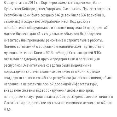
В результате в 2013 г. в Корткеросском, Сыктывдинском, Усть-
Куломском, Койгородском, Удорском, Сысольском, Прилузском р-нах
Республики Коми было создано 346 (в том числе 307 временных,
сезонных) и сохранено 340 рабочих мест. Поддержку в
приобретении оборудования и техники получили 26 предприятий
малого бизнеса, для 42-х социальных объектов был закуплен
инвентарь или проведены ремонтные и строительные работы.
Помимо соглашений о социально-экономическом партнерстве с
муниципалитетами Коми в 2013 г. «Монди Сыктывкарский ЛПК»
оказывал поддержку и другим предприятиям и организациям
республики. Значительные средства были выделены на
возрождение системы школьных лесничеств в Коми. В рамках
поддержки лесного хозяйства республики финансовая помощь была
направлена на развитие лесной дорожной инфраструктуры,
внедрение системы видеообнаружения лесных пожаров,
проведение лесоустроительных работ, расширение лесопитомника в
Сысольском р-не, развитие системы интенсивного лесного хозяйства
и др.