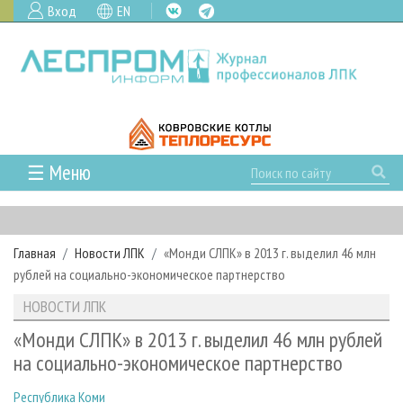
Вход
EN
☰ Меню
ГЛАВНАЯ
РУБРИКИ И ТЕМЫ
Главная
Новости ЛПК
«Монди СЛПК» в 2013 г. выделил 46 млн
РУБРИКИ ЖУРНАЛА
НОВОСТИ
рублей на социально-экономическое партнерство
ЛЕСНОЕ ХОЗЯЙСТВО
КАЛЕНДАРЬ СОБЫТИЙ
ПРОЕКТЫ ЛПИ
НОВОСТИ ЛПК
ЛЕСОЗАГОТОВКА
НОВОСТИ ЛПК
АНАЛИТИКА
АРХИВ
«Монди СЛПК» в 2013 г. выделил 46 млн рублей
ЛЕСОПИЛЕНИЕ
НОВОСТИ ЖУРНАЛА
ПРЕДПРИЯТИЯ ЛПК
АРХИВ ЖУРНАЛОВ
на социально-экономическое партнерство
О ЖУРНАЛЕ
ДЕРЕВООБРАБОТКА
НОВОСТИ КОМПАНИЙ
ЛЕСНЫЕ РЕГИОНЫ РОССИИ
СТАТЬИ
ПОДПИСКА
РЕКЛАМОДАТЕЛЯМ
Республика Коми