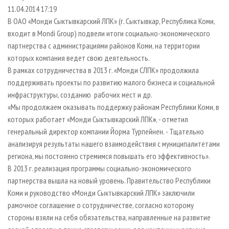
СУШКА ДРЕВЕСИНЫ
ПЕРСОНЫ
КОНТАКТЫ
РЕКЛАМА
11.04.2014 17:19
В ОАО «Монди Сыктывкарский ЛПК» (г. Сыктывкар, Республика Коми,
ПРОИЗВОДСТВО ДРЕВЕСНЫХ ПЛИТ
МОБИЛЬНЫЕ ВЫСТАВКИ
РЕКЛАМА НА САЙТЕ
входит в Mondi Group) подвели итоги социально-экономического
ДЕРЕВЯННОЕ ДОМОСТРОЕНИЕ
ОФИЦИАЛЬНЫЕ ДЕЛЕГАЦИИ
партнерства с администрациями районов Коми, на территории
ПРОИЗВОДСТВО МЕБЕЛИ
которых компания ведет свою деятельность.
ПРИОРИТЕТНЫЕ ИНВЕСТПРОЕКТЫ
В рамках сотрудничества в 2013 г. «Монди СЛПК» продолжила
БИОЭНЕРГЕТИКА
RUSSIAN FORESTRY REVIEW
поддерживать проекты по развитию малого бизнеса и социальной
ЦБП
ГАЗЕТА ЛЕСПРОМФОРУМ
инфраструктуры, созданию рабочих мест и др.
«Мы продолжаем оказывать поддержку районам Республики Коми, в
ИНСТРУМЕНТ И МАТЕРИАЛЫ
БИБЛИОТЕКА СПЕЦИАЛИСТА
которых работает «Монди Сыктывкарский ЛПК
»
, - отметил
генеральный директор компании Йорма Турпейнен. - Тщательно
анализируя результаты нашего взаимодействия с муниципалитетами
региона, мы постоянно стремимся повышать его эффективность».
В 2013 г. реализация программы социально-экономического
партнерства вышла на новый уровень. Правительство Республики
Коми и руководство «Монди Сыктывкарский ЛПК» заключили
рамочное соглашение о сотрудничестве, согласно которому
стороны взяли на себя обязательства, направленные на развитие