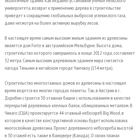
экологичные здания. Как недавно установили ученые Йельского
университета, возврат к применению дерева в строительстве
приведет к сокращению глобальных выбросов углекислого газа,
даже несмотря на более активную вырубку лесов.
В настоящее время самым высоким жилым зданием из древесины
является дом Forte в австралийском Мельбурне. Высота дома,
строительство которого завершилось в конце 2012 года, составляет
32 метра. Самым высоким деревянным зданием мира считается
пагода Тяньнин в китайском городе Чанчжоу (154 метра).
Строительство многоэтажных домов из древесины в настоящее
время ведется во многих городах планеты. Так, в Австрии в г.
Дорнбин строится 30-этажная башня с использованием в качестве
перекрытий деревянных клееных балок, облицованных металлом. В
Чикаго (США) проектируется 44-этажный небоскреб Big Wood, в
котором в качестве конструктивной основы будет использована
многослойная древесина. Проект деревянного небоскреба высотой
в 30 этажей есть также в Ванкувере (Канада). О своих планах