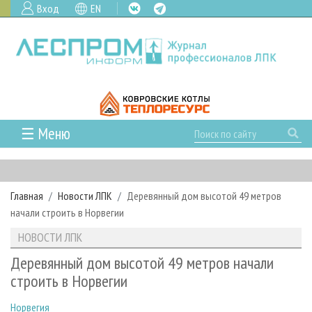
Вход
EN
☰ Меню
ГЛАВНАЯ
РУБРИКИ И ТЕМЫ
Главная
Новости ЛПК
Деревянный дом высотой 49 метров
РУБРИКИ ЖУРНАЛА
НОВОСТИ
начали строить в Норвегии
ЛЕСНОЕ ХОЗЯЙСТВО
КАЛЕНДАРЬ СОБЫТИЙ
ПРОЕКТЫ ЛПИ
НОВОСТИ ЛПК
ЛЕСОЗАГОТОВКА
НОВОСТИ ЛПК
АНАЛИТИКА
АРХИВ
Деревянный дом высотой 49 метров начали
ЛЕСОПИЛЕНИЕ
НОВОСТИ ЖУРНАЛА
ПРЕДПРИЯТИЯ ЛПК
АРХИВ ЖУРНАЛОВ
строить в Норвегии
О ЖУРНАЛЕ
ДЕРЕВООБРАБОТКА
НОВОСТИ КОМПАНИЙ
ЛЕСНЫЕ РЕГИОНЫ РОССИИ
СТАТЬИ
ПОДПИСКА
РЕКЛАМОДАТЕЛЯМ
Норвегия