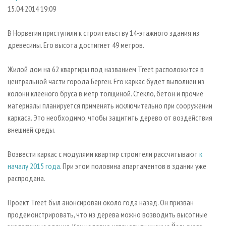
СУШКА ДРЕВЕСИНЫ
ПЕРСОНЫ
КОНТАКТЫ
РЕКЛАМА
15.04.2014 19:09
ПРОИЗВОДСТВО ДРЕВЕСНЫХ ПЛИТ
МОБИЛЬНЫЕ ВЫСТАВКИ
РЕКЛАМА НА САЙТЕ
В Норвегии приступили к строительству 14-этажного здания из
ДЕРЕВЯННОЕ ДОМОСТРОЕНИЕ
ОФИЦИАЛЬНЫЕ ДЕЛЕГАЦИИ
древесины. Его высота достигнет 49 метров.
ПРОИЗВОДСТВО МЕБЕЛИ
ПРИОРИТЕТНЫЕ ИНВЕСТПРОЕКТЫ
Жилой дом на 62 квартиры под названием Treet расположится в
БИОЭНЕРГЕТИКА
RUSSIAN FORESTRY REVIEW
центральной части города Берген. Его каркас будет выполнен из
ЦБП
ГАЗЕТА ЛЕСПРОМФОРУМ
колонн клееного бруса в метр толщиной. Стекло, бетон и прочие
материалы планируется применять исключительно при сооружении
ИНСТРУМЕНТ И МАТЕРИАЛЫ
БИБЛИОТЕКА СПЕЦИАЛИСТА
каркаса. Это необходимо, чтобы защитить дерево от воздействия
внешней среды.
Возвести каркас с модулями квартир строители рассчитывают
к
началу 2015 года
. При этом половина апартаментов в здании уже
распродана.
Проект Treet был анонсирован около года назад. Он призван
продемонстрировать, что из дерева можно возводить высотные