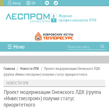
Вход
EN
☰ Меню
ГЛАВНАЯ
РУБРИКИ И ТЕМЫ
Главная
Новости ЛПК
Проект модернизации Онежского ЛДК
РУБРИКИ ЖУРНАЛА
НОВОСТИ
(группа «Инвестлеспром») получил статус приоритетного
ЛЕСНОЕ ХОЗЯЙСТВО
КАЛЕНДАРЬ СОБЫТИЙ
ПРОЕКТЫ ЛПИ
НОВОСТИ ЛПК
ЛЕСОЗАГОТОВКА
НОВОСТИ ЛПК
АНАЛИТИКА
АРХИВ
Проект модернизации Онежского ЛДК (группа
ЛЕСОПИЛЕНИЕ
НОВОСТИ ЖУРНАЛА
ПРЕДПРИЯТИЯ ЛПК
АРХИВ ЖУРНАЛОВ
«Инвестлеспром») получил статус
О ЖУРНАЛЕ
приоритетного
ДЕРЕВООБРАБОТКА
НОВОСТИ КОМПАНИЙ
ЛЕСНЫЕ РЕГИОНЫ РОССИИ
СТАТЬИ
ПОДПИСКА
РЕКЛАМОДАТЕЛЯМ