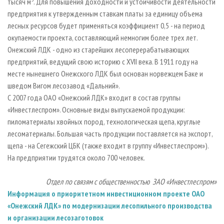
тысяч м
. Для повышения доходности и устойчивости деятельности
предприятия к утвержденным ставкам платы за единицу объема
лесных ресурсов будет применяться коэффициент 0,5 - на период
окупаемости проекта, составляющий немногим более трех лет.
Онежский ЛДК - одно из старейших лесоперерабатывающих
предприятий, ведущий свою историю с XVII века. В 1911 году на
месте нынешнего Онежского ЛДК был основан норвежцем Баке и
шведом Вигом лесозавод «Дальний».
С 2007 года ОАО «Онежский ЛДК» входит в состав группы
«Инвестлеспром». Основные виды выпускаемой продукции:
пиломатериалы хвойных пород, технологическая щепа, круглые
лесоматериалы. Большая часть продукции поставляется на экспорт,
щепа - на Сегежский ЦБК (также входит в группу «Инвестлеспром»).
На предприятии трудятся около 700 человек.
Отдел по связям с общественностью ЗАО «Инвестлеспром»
Информация о приоритетном инвестиционном проекте ОАО
«Онежский ЛДК» по модернизации лесопильного производства
и организации лесозаготовок