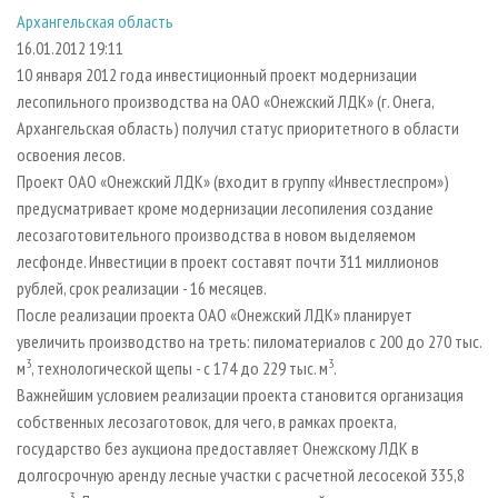
СУШКА ДРЕВЕСИНЫ
ПЕРСОНЫ
КОНТАКТЫ
РЕКЛАМА
Архангельская область
16.01.2012 19:11
ПРОИЗВОДСТВО ДРЕВЕСНЫХ ПЛИТ
МОБИЛЬНЫЕ ВЫСТАВКИ
РЕКЛАМА НА САЙТЕ
10 января 2012 года инвестиционный проект модернизации
ДЕРЕВЯННОЕ ДОМОСТРОЕНИЕ
ОФИЦИАЛЬНЫЕ ДЕЛЕГАЦИИ
лесопильного производства на ОАО «Онежский ЛДК» (г. Онега,
ПРОИЗВОДСТВО МЕБЕЛИ
ПРИОРИТЕТНЫЕ ИНВЕСТПРОЕКТЫ
Архангельская область) получил статус приоритетного в области
освоения лесов.
БИОЭНЕРГЕТИКА
RUSSIAN FORESTRY REVIEW
Проект ОАО «Онежский ЛДК» (входит в группу «Инвестлеспром»)
ЦБП
ГАЗЕТА ЛЕСПРОМФОРУМ
предусматривает кроме модернизации лесопиления создание
лесозаготовительного производства в новом выделяемом
ИНСТРУМЕНТ И МАТЕРИАЛЫ
БИБЛИОТЕКА СПЕЦИАЛИСТА
лесфонде. Инвестиции в проект составят почти 311 миллионов
рублей, срок реализации - 16 месяцев.
После реализации проекта ОАО «Онежский ЛДК» планирует
увеличить производство на треть: пиломатериалов с 200 до 270 тыс.
3
3
м
, технологической щепы - с 174 до 229 тыс. м
.
Важнейшим условием реализации проекта становится организация
собственных лесозаготовок, для чего, в рамках проекта,
государство без аукциона предоставляет Онежскому ЛДК в
долгосрочную аренду лесные участки с расчетной лесосекой 335,8
3