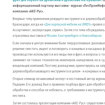
информационный партнер выставки - журнал «ЛесПромИнфо
компания «АКЕ-Рус».
Впервые тему применения режущего инструмента в деревообрабо
Краснодаре, когда на
«Дне корпусной мебели на UMIDS»
провел с
Ассортимент, эксплуатация, сервис». Затем эта тема обсуждалас
отраслевых выставок в
Москве, Екатеринбурге и Новосибирске
.
Если сначала в центре внимания были твердосплавные дисковые 
решение сместить акцент и поговорить о концевых и насадных ф
производстве используются все виды пил и фрез, и вопросы о то
занимают не только технологов, инженеров, наладчиков, но и, с
владельцев компаний. Поэтому докладчики, ориентируясь на зап
деревообрабатывающего инструмента в целом - и концевых и на
Открыл семинар независимый эксперт и постоянный автор журн
Падерин. Его доклад был о правилах подбора фрез для обработ
обработки и способах ее избежать, о требованиях к инструмен
нестинга.
Затем состоялась презентация компании «АКЕ-Рус»: слушателям 