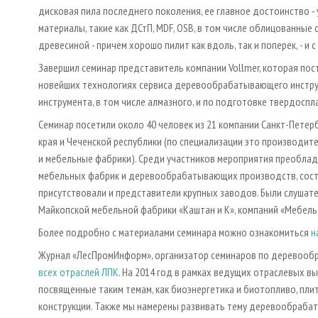
дисковая пила последнего поколения, ее главное достоинство 
материалы, такие как ДСтП, MDF, OSB, в том числе облицованные 
древесиной - причем хорошо пилит как вдоль, так и поперек, - 
Завершил семинар представитель компании Vollmer, которая пос
новейших технологиях сервиса деревообрабатывающего инструм
инструмента, в том числе алмазного, и по подготовке твердоспл
Семинар посетили около 40 человек из 21 компании Санкт-Петер
края и Чеченской республики (по специализации это производи
и мебельные фабрики). Среди участников мероприятия преобла
мебельных фабрик и деревообрабатывающих производств, соста
присутствовали и представители крупных заводов. Были слушат
Майкопской мебельной фабрики «Каштан и К», компаний «Мебель 
Более подробно с материалами семинара можно ознакомиться
н
Журнал «ЛесПромИнформ», организатор семинаров по деревооб
всех отраслей ЛПК
. На 2014 год в рамках ведущих отраслевых в
посвященные таким темам, как биоэнергетика и биотопливо, пли
конструкции. Также мы намерены развивать тему деревообраба