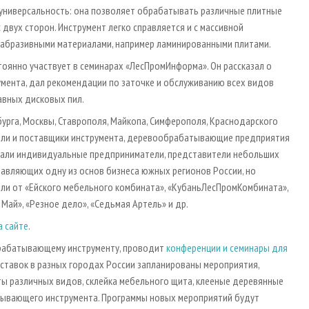
- универсальность: она позволяет обрабатывать различные плитные
с двух сторон. Инструмент легко справляется и с массивной
и с абразивными материалами, например ламинированными плитами.
тоянно участвует в семинарах «ЛесПромИнформа». Он рассказал о
ента, дал рекомендации по заточке и обслуживанию всех видов
авных дисковых пил.
бурга, Москвы, Ставрополя, Майкопа, Симферополя, Краснодарского
тели и поставщики инструмента, деревообрабатывающие предприятия
дали индивидуальные предприниматели, представители небольших
вляющих одну из основ бизнеса южных регионов России, но
ели от «Ейского мебельного комбината», «КубаньЛесПромКомбината»,
Май», «Резное дело», «Седьмая Артель» и др.
а сайте
.
рабатывающему инструменту, проводит
конференции и семинары для
ыставок в разных городах России запланированы мероприятия,
ты различных видов, склейка мебельного щита, клееные деревянные
тывающего инструмента. Программы новых мероприятий будут