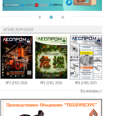
АРХИВ ЖУРНАЛОВ
№2 (192) 2026
№1 (191) 2026
№6 (190) 2025
Все журналы