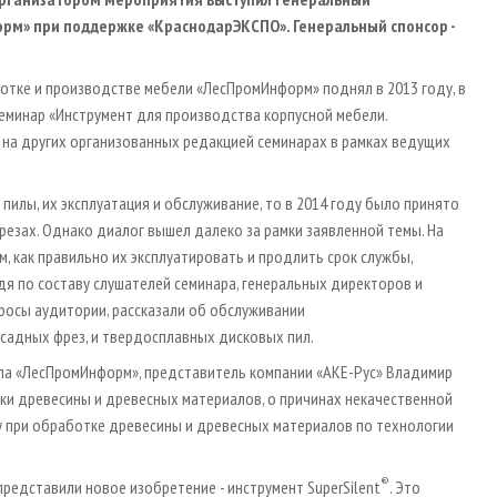
рм» при поддержке «КраснодарЭКСПО». Генеральный спонсор -
тке и производстве мебели «ЛесПромИнформ» поднял в 2013 году, в
еминар «Инструмент для производства корпусной мебели.
ь на других организованных редакцией семинарах в рамках ведущих
пилы, их эксплуатация и обслуживание, то в 2014 году было принято
резах. Однако диалог вышел далеко за рамки заявленной темы. На
м, как правильно их эксплуатировать и продлить срок службы,
удя по составу слушателей семинара, генеральных директоров и
росы аудитории, рассказали об обслуживании
садных фрез, и твердосплавных дисковых пил.
ала «ЛесПромИнформ», представитель компании «АКЕ-Рус» Владимир
ки древесины и древесных материалов, о причинах некачественной
ту при обработке древесины и древесных материалов по технологии
®
представили новое изобретение - инструмент SuperSilent
. Это