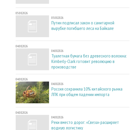
05.08.2026
05.08.2026
Путин подписал закон о санитарной
вырубке погибшего леса на Байкале
04.08.2026
04.08.2026
Туалетная бумага без древесного волокна:
Kimberly-Clark готовит революцию в
производстве
04.08.2026
04.08.2026
Россия сохранила 10% китайского рынка
ЛПК при общем падении импорта
04.08.2026
04.08.2026
Реки вместо дорог: «Свеза» расширяет
водную логистику