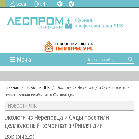
Вход
EN
☰ Меню
ГЛАВНАЯ
РУБРИКИ И ТЕМЫ
Главная
Новости ЛПК
Экологи из Череповца и Суды посетили
РУБРИКИ ЖУРНАЛА
НОВОСТИ
целлюлозный комбинат в Финляндии
ЛЕСНОЕ ХОЗЯЙСТВО
КАЛЕНДАРЬ СОБЫТИЙ
ПРОЕКТЫ ЛПИ
НОВОСТИ ЛПК
ЛЕСОЗАГОТОВКА
НОВОСТИ ЛПК
АНАЛИТИКА
АРХИВ
Экологи из Череповца и Суды посетили
ЛЕСОПИЛЕНИЕ
НОВОСТИ ЖУРНАЛА
ПРЕДПРИЯТИЯ ЛПК
АРХИВ ЖУРНАЛОВ
целлюлозный комбинат в Финляндии
О ЖУРНАЛЕ
ДЕРЕВООБРАБОТКА
НОВОСТИ КОМПАНИЙ
ЛЕСНЫЕ РЕГИОНЫ РОССИИ
СТАТЬИ
ПОДПИСКА
РЕКЛАМОДАТЕЛЯМ
15.05.2014 21:39