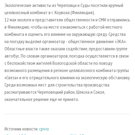
СУШКА ДРЕВЕСИНЫ
ПЕРСОНЫ
КОНТАКТЫ
РЕКЛАМА
Экологические активисты из Череповца и Суды посетили крупный
целлюлозный комбинат в г. Коувола (Финляндия).
ПРОИЗВОДСТВО ДРЕВЕСНЫХ ПЛИТ
МОБИЛЬНЫЕ ВЫСТАВКИ
РЕКЛАМА НА САЙТЕ
12 мая экологи и представители общественности и СМИ отправились
ДЕРЕВЯННОЕ ДОМОСТРОЕНИЕ
ОФИЦИАЛЬНЫЕ ДЕЛЕГАЦИИ
в Финляндию, чтобы на месте ознакомиться с работой местного
ПРОИЗВОДСТВО МЕБЕЛИ
комбината и оценить его влияние на окружающую среду. Средства
ПРИОРИТЕТНЫЕ ИНВЕСТПРОЕКТЫ
на поездку выделил организатор - общественное движение «ЭКА».
БИОЭНЕРГЕТИКА
RUSSIAN FORESTRY REVIEW
Областные власти также оказали содействие, предоставили группе
ЦБП
ГАЗЕТА ЛЕСПРОМФОРУМ
автобус. По словам организаторов, поездка осуществляется в связи
с беспокойством жителей Вологодской области по поводу
ИНСТРУМЕНТ И МАТЕРИАЛЫ
БИБЛИОТЕКА СПЕЦИАЛИСТА
возможного размещения в регионе целлюлозного комбината группы
«Свеза» и его отрицательного влияния на экологическую обстановку.
Среди возможных мест для строительства производства
рассматриваются Череповецкий район, Шексна и Сокол,
окончательное решение еще не принято.
Источник новости:
cpv.ru