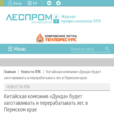
Вход
EN
☰ Меню
ГЛАВНАЯ
РУБРИКИ И ТЕМЫ
Главная
Новости ЛПК
Китайская компания «Дунда» будет
РУБРИКИ ЖУРНАЛА
НОВОСТИ
заготавливать и перерабатывать лес в Пермском крае
ЛЕСНОЕ ХОЗЯЙСТВО
КАЛЕНДАРЬ СОБЫТИЙ
ПРОЕКТЫ ЛПИ
НОВОСТИ ЛПК
ЛЕСОЗАГОТОВКА
НОВОСТИ ЛПК
АНАЛИТИКА
АРХИВ
Китайская компания «Дунда» будет
ЛЕСОПИЛЕНИЕ
НОВОСТИ ЖУРНАЛА
ПРЕДПРИЯТИЯ ЛПК
АРХИВ ЖУРНАЛОВ
заготавливать и перерабатывать лес в
О ЖУРНАЛЕ
Пермском крае
ДЕРЕВООБРАБОТКА
НОВОСТИ КОМПАНИЙ
ЛЕСНЫЕ РЕГИОНЫ РОССИИ
СТАТЬИ
ПОДПИСКА
РЕКЛАМОДАТЕЛЯМ