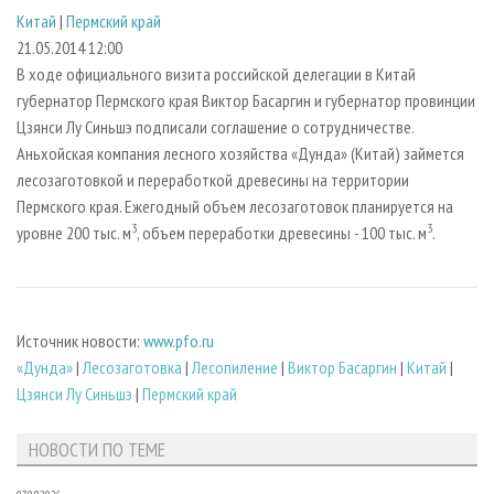
СУШКА ДРЕВЕСИНЫ
ПЕРСОНЫ
КОНТАКТЫ
РЕКЛАМА
Китай
|
Пермский край
21.05.2014 12:00
ПРОИЗВОДСТВО ДРЕВЕСНЫХ ПЛИТ
МОБИЛЬНЫЕ ВЫСТАВКИ
РЕКЛАМА НА САЙТЕ
В ходе официального визита российской делегации в Китай
ДЕРЕВЯННОЕ ДОМОСТРОЕНИЕ
ОФИЦИАЛЬНЫЕ ДЕЛЕГАЦИИ
губернатор Пермского края Виктор Басаргин и губернатор провинции
ПРОИЗВОДСТВО МЕБЕЛИ
ПРИОРИТЕТНЫЕ ИНВЕСТПРОЕКТЫ
Цзянси Лу Синьшэ подписали соглашение о сотрудничестве.
Аньхойская компания лесного хозяйства «Дунда» (Китай) займется
БИОЭНЕРГЕТИКА
RUSSIAN FORESTRY REVIEW
лесозаготовкой и переработкой древесины на территории
ЦБП
ГАЗЕТА ЛЕСПРОМФОРУМ
Пермского края. Ежегодный объем лесозаготовок планируется на
3
3
уровне 200 тыс. м
, объем переработки древесины - 100 тыс. м
.
ИНСТРУМЕНТ И МАТЕРИАЛЫ
БИБЛИОТЕКА СПЕЦИАЛИСТА
Источник новости:
www.pfo.ru
«Дунда»
|
Лесозаготовка
|
Лесопиление
|
Виктор Басаргин
|
Китай
|
Цзянси Лу Синьшэ
|
Пермский край
НОВОСТИ ПО ТЕМЕ