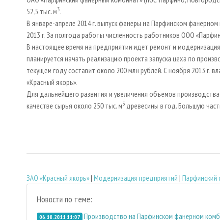
3
52,5 тыс. м
.
В январе-апреле 2014 г. выпуск фанеры на Парфинском фанерном 
2013 г. За полгода работы численность работников ООО «Парфи
В настоящее время на предприятии идет ремонт и модернизация 
планируется начать реализацию проекта запуска цеха по произ
текущем году составит около 200 млн рублей. С ноября 2013 г.
«Красный якорь».
Для дальнейшего развития и увеличения объемов производства
3
качестве сырья около 250 тыс. м
древесины в год. Большую част
ЗАО «Красный якорь»
|
Модернизация предприятий
|
Парфинский 
Новости по теме:
Производство на Парфинском фанерном комб
06.10.2011 11:07