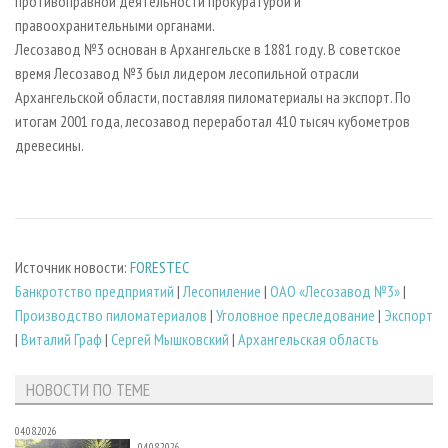
противоправной деятельности прокуратурой и
правоохранительными органами.
Лесозавод №3 основан в Архангельске в 1881 году. В советское
время Лесозавод №3 был лидером лесопильной отрасли
Архангельской области, поставляя пиломатериалы на экспорт. По
итогам 2001 года, лесозавод переработал 410 тысяч кубометров
древесины.
Источник новости:
FORESTEC
Банкротство предприятий
|
Лесопиление
|
ОАО «Лесозавод №3»
|
Производство пиломатериалов
|
Уголовное преследование
|
Экспорт
|
Виталий Граф
|
Сергей Мышковский
|
Архангельская область
НОВОСТИ ПО ТЕМЕ
04.08.2026
04.08.2026