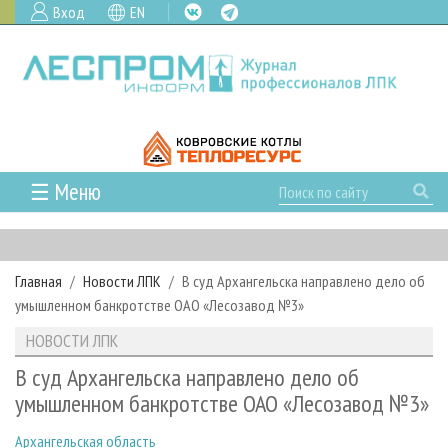
Вход
EN
☰ Меню
ГЛАВНАЯ
РУБРИКИ И ТЕМЫ
Главная
Новости ЛПК
В суд Архангельска направлено дело об
РУБРИКИ ЖУРНАЛА
НОВОСТИ
умышленном банкротстве ОАО «Лесозавод №3»
ЛЕСНОЕ ХОЗЯЙСТВО
КАЛЕНДАРЬ СОБЫТИЙ
ПРОЕКТЫ ЛПИ
НОВОСТИ ЛПК
ЛЕСОЗАГОТОВКА
НОВОСТИ ЛПК
АНАЛИТИКА
АРХИВ
В суд Архангельска направлено дело об
ЛЕСОПИЛЕНИЕ
НОВОСТИ ЖУРНАЛА
ПРЕДПРИЯТИЯ ЛПК
АРХИВ ЖУРНАЛОВ
умышленном банкротстве ОАО «Лесозавод №3»
О ЖУРНАЛЕ
ДЕРЕВООБРАБОТКА
НОВОСТИ КОМПАНИЙ
ЛЕСНЫЕ РЕГИОНЫ РОССИИ
СТАТЬИ
ПОДПИСКА
РЕКЛАМОДАТЕЛЯМ
Архангельская область