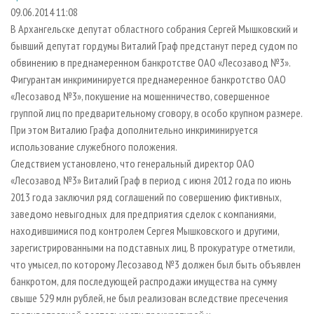
СУШКА ДРЕВЕСИНЫ
ПЕРСОНЫ
КОНТАКТЫ
РЕКЛАМА
09.06.2014 11:08
В Архангельске депутат областного собрания Сергей Мышковский и
ПРОИЗВОДСТВО ДРЕВЕСНЫХ ПЛИТ
МОБИЛЬНЫЕ ВЫСТАВКИ
РЕКЛАМА НА САЙТЕ
бывший депутат гордумы Виталий Граф предстанут перед судом по
ДЕРЕВЯННОЕ ДОМОСТРОЕНИЕ
ОФИЦИАЛЬНЫЕ ДЕЛЕГАЦИИ
обвинению в преднамеренном банкротстве ОАО «Лесозавод №3».
ПРОИЗВОДСТВО МЕБЕЛИ
Фигурантам инкриминируется преднамеренное банкротство ОАО
ПРИОРИТЕТНЫЕ ИНВЕСТПРОЕКТЫ
«Лесозавод №3», покушение на мошенничество, совершенное
БИОЭНЕРГЕТИКА
RUSSIAN FORESTRY REVIEW
группой лиц по предварительному сговору, в особо крупном размере.
ЦБП
ГАЗЕТА ЛЕСПРОМФОРУМ
При этом Виталию Графа дополнительно инкриминируется
использование служебного положения.
ИНСТРУМЕНТ И МАТЕРИАЛЫ
БИБЛИОТЕКА СПЕЦИАЛИСТА
Следствием установлено, что генеральный директор ОАО
«Лесозавод №3» Виталий Граф в период с июня 2012 года по июнь
2013 года заключил ряд соглашений по совершению фиктивных,
заведомо невыгодных для предприятия сделок с компаниями,
находившимися под контролем Сергея Мышковского и другими,
зарегистрированными на подставных лиц. В прокуратуре отметили,
что умысел, по которому Лесозавод №3 должен был быть объявлен
банкротом, для последующей распродажи имущества на сумму
свыше 529 млн рублей, не был реализован вследствие пресечения