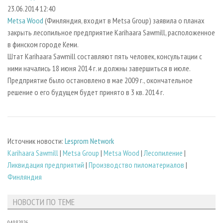
СУШКА ДРЕВЕСИНЫ
ПЕРСОНЫ
КОНТАКТЫ
РЕКЛАМА
23.06.2014 12:40
Metsa Wood
(Финляндия, входит в Metsa Group) заявила о планах
ПРОИЗВОДСТВО ДРЕВЕСНЫХ ПЛИТ
МОБИЛЬНЫЕ ВЫСТАВКИ
РЕКЛАМА НА САЙТЕ
закрыть лесопильное предприятие Karihaara Sawmill, расположенное
ДЕРЕВЯННОЕ ДОМОСТРОЕНИЕ
ОФИЦИАЛЬНЫЕ ДЕЛЕГАЦИИ
в финском городе Кеми.
ПРОИЗВОДСТВО МЕБЕЛИ
Штат Karihaara Sawmill составляют пять человек, консультации с
ПРИОРИТЕТНЫЕ ИНВЕСТПРОЕКТЫ
ними начались 18 июня 2014 г. и должны завершиться в июле.
БИОЭНЕРГЕТИКА
RUSSIAN FORESTRY REVIEW
Предприятие было остановлено в мае 2009 г., окончательное
ЦБП
ГАЗЕТА ЛЕСПРОМФОРУМ
решение о его будущем будет принято в 3 кв. 2014 г.
ИНСТРУМЕНТ И МАТЕРИАЛЫ
БИБЛИОТЕКА СПЕЦИАЛИСТА
Источник новости:
Lesprom Network
Karihaara Sawmill
|
Metsa Group
|
Metsa Wood
|
Лесопиление
|
Ликвидация предприятий
|
Производство пиломатериалов
|
Финляндия
НОВОСТИ ПО ТЕМЕ
04.08.2026