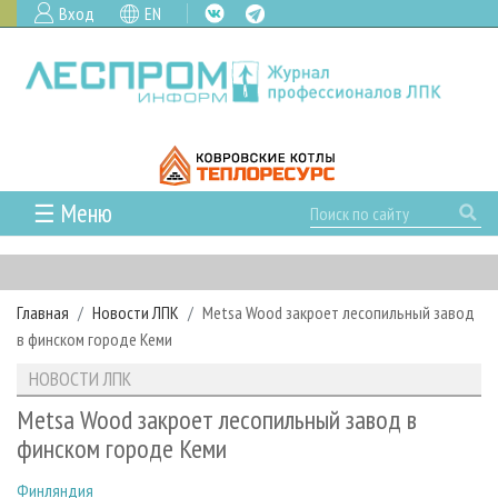
Вход
EN
☰ Меню
ГЛАВНАЯ
РУБРИКИ И ТЕМЫ
Главная
Новости ЛПК
Metsa Wood закроет лесопильный завод
РУБРИКИ ЖУРНАЛА
НОВОСТИ
в финском городе Кеми
ЛЕСНОЕ ХОЗЯЙСТВО
КАЛЕНДАРЬ СОБЫТИЙ
ПРОЕКТЫ ЛПИ
НОВОСТИ ЛПК
ЛЕСОЗАГОТОВКА
НОВОСТИ ЛПК
АНАЛИТИКА
АРХИВ
Metsa Wood закроет лесопильный завод в
ЛЕСОПИЛЕНИЕ
НОВОСТИ ЖУРНАЛА
ПРЕДПРИЯТИЯ ЛПК
АРХИВ ЖУРНАЛОВ
финском городе Кеми
О ЖУРНАЛЕ
ДЕРЕВООБРАБОТКА
НОВОСТИ КОМПАНИЙ
ЛЕСНЫЕ РЕГИОНЫ РОССИИ
СТАТЬИ
ПОДПИСКА
РЕКЛАМОДАТЕЛЯМ
Финляндия