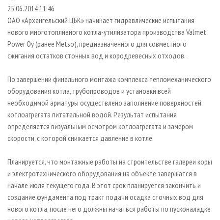
СУШКА ДРЕВЕСИНЫ
ПЕРСОНЫ
КОНТАКТЫ
РЕКЛАМА
25.06.2014 11:46
ОАО «Архангельский ЦБК» начинает гидравлические испытания
ПРОИЗВОДСТВО ДРЕВЕСНЫХ ПЛИТ
МОБИЛЬНЫЕ ВЫСТАВКИ
РЕКЛАМА НА САЙТЕ
нового многотопливного котла-утилизатора производства Valmet
ДЕРЕВЯННОЕ ДОМОСТРОЕНИЕ
ОФИЦИАЛЬНЫЕ ДЕЛЕГАЦИИ
Power Oy (ранее Metso), предназначенного для совместного
ПРОИЗВОДСТВО МЕБЕЛИ
сжигания остатков сточных вод и кородревесных отходов.
ПРИОРИТЕТНЫЕ ИНВЕСТПРОЕКТЫ
БИОЭНЕРГЕТИКА
RUSSIAN FORESTRY REVIEW
По завершении финального монтажа комплекса тепломеханического
ЦБП
ГАЗЕТА ЛЕСПРОМФОРУМ
оборудования котла, трубопроводов и установки всей
необходимой арматуры осуществлено заполнение поверхностей
ИНСТРУМЕНТ И МАТЕРИАЛЫ
БИБЛИОТЕКА СПЕЦИАЛИСТА
котлоагрегата питательной водой. Результат испытания
определяется визуальным осмотром котлоагрегата и замером
скорости, с которой снижается давление в котле.
Планируется, что монтажные работы на строительстве галереи коры
и электротехнического оборудования на объекте завершатся в
начале июля текущего года. В этот срок планируется закончить и
создание фундамента под тракт подачи осадка сточных вод для
нового котла, после чего должны начаться работы по пусконаладке