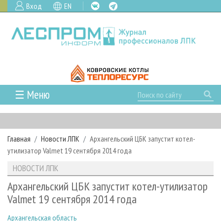
Вход
EN
☰ Меню
ГЛАВНАЯ
РУБРИКИ И ТЕМЫ
Главная
Новости ЛПК
Архангельский ЦБК запустит котел-
РУБРИКИ ЖУРНАЛА
НОВОСТИ
утилизатор Valmet 19 сентября 2014 года
ЛЕСНОЕ ХОЗЯЙСТВО
КАЛЕНДАРЬ СОБЫТИЙ
ПРОЕКТЫ ЛПИ
НОВОСТИ ЛПК
ЛЕСОЗАГОТОВКА
НОВОСТИ ЛПК
АНАЛИТИКА
АРХИВ
Архангельский ЦБК запустит котел-утилизатор
ЛЕСОПИЛЕНИЕ
НОВОСТИ ЖУРНАЛА
ПРЕДПРИЯТИЯ ЛПК
АРХИВ ЖУРНАЛОВ
Valmet 19 сентября 2014 года
О ЖУРНАЛЕ
ДЕРЕВООБРАБОТКА
НОВОСТИ КОМПАНИЙ
ЛЕСНЫЕ РЕГИОНЫ РОССИИ
СТАТЬИ
ПОДПИСКА
РЕКЛАМОДАТЕЛЯМ
Архангельская область