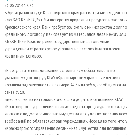
СУШКА ДРЕВЕСИНЫ
ПЕРСОНЫ
КОНТАКТЫ
РЕКЛАМА
26.06.2014 12:23
В Арбитражном суде Красноярского края рассматривается дело по
ПРОИЗВОДСТВО ДРЕВЕСНЫХ ПЛИТ
МОБИЛЬНЫЕ ВЫСТАВКИ
РЕКЛАМА НА САЙТЕ
иску ЗАО КБ «КЕДР» к Министерству природных ресурсов и экологии
ДЕРЕВЯННОЕ ДОМОСТРОЕНИЕ
ОФИЦИАЛЬНЫЕ ДЕЛЕГАЦИИ
Красноярского края. Банк требует взыскать с министерства долг по
ПРОИЗВОДСТВО МЕБЕЛИ
кредитному договору. Как следует из материалов дела между ЗАО
ПРИОРИТЕТНЫЕ ИНВЕСТПРОЕКТЫ
КБ «КЕДР» и Красноярским государственным автономным
БИОЭНЕРГЕТИКА
RUSSIAN FORESTRY REVIEW
учреждением «Красноярское управление лесами» был заключён
ЦБП
ГАЗЕТА ЛЕСПРОМФОРУМ
кредитный договор.
ИНСТРУМЕНТ И МАТЕРИАЛЫ
БИБЛИОТЕКА СПЕЦИАЛИСТА
«В результате ненадлежащим исполнением обязательств по
указанному договору у КГАУ «Красноярское управление лесами»
возникла задолженность в размере 42,5 млн руб.», - сообщается на
сайте суда.
Вместе с тем, из материалов дела следует, что в отношении КГАУ
«Красноярское управление лесами» введена процедура ликвидации
«в связи с недостаточностью имущества для удовлетворения всех
требований по обязательствам учреждения». Исходя из того, что у
«Красноярского управления лесами» нет имущества для погашения