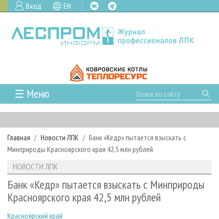
Вход
EN
☰ Меню
ГЛАВНАЯ
РУБРИКИ И ТЕМЫ
Главная
Новости ЛПК
Банк «Кедр» пытается взыскать с
РУБРИКИ ЖУРНАЛА
НОВОСТИ
Минприроды Красноярского края 42,5 млн рублей
ЛЕСНОЕ ХОЗЯЙСТВО
КАЛЕНДАРЬ СОБЫТИЙ
ПРОЕКТЫ ЛПИ
НОВОСТИ ЛПК
ЛЕСОЗАГОТОВКА
НОВОСТИ ЛПК
АНАЛИТИКА
АРХИВ
Банк «Кедр» пытается взыскать с Минприроды
ЛЕСОПИЛЕНИЕ
НОВОСТИ ЖУРНАЛА
ПРЕДПРИЯТИЯ ЛПК
АРХИВ ЖУРНАЛОВ
Красноярского края 42,5 млн рублей
О ЖУРНАЛЕ
ДЕРЕВООБРАБОТКА
НОВОСТИ КОМПАНИЙ
ЛЕСНЫЕ РЕГИОНЫ РОССИИ
СТАТЬИ
ПОДПИСКА
РЕКЛАМОДАТЕЛЯМ
Красноярский край