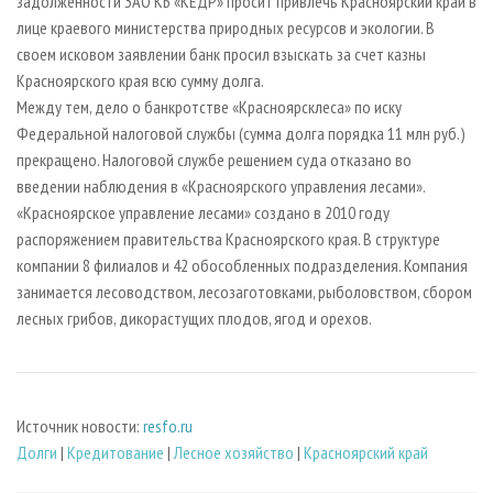
задолженности ЗАО КБ «КЕДР» просит привлечь Красноярский край в
лице краевого министерства природных ресурсов и экологии. В
своем исковом заявлении банк просил взыскать за счет казны
Красноярского края всю сумму долга.
Между тем, дело о банкротстве «Красноярсклеса» по иску
Федеральной налоговой службы (сумма долга порядка 11 млн руб.)
прекращено. Налоговой службе решением суда отказано во
введении наблюдения в «Красноярского управления лесами».
«Красноярское управление лесами» создано в 2010 году
распоряжением правительства Красноярского края. В структуре
компании 8 филиалов и 42 обособленных подразделения. Компания
занимается лесоводством, лесозаготовками, рыболовством, сбором
лесных грибов, дикорастущих плодов, ягод и орехов.
Источник новости:
resfo.ru
Долги
|
Кредитование
|
Лесное хозяйство
|
Красноярский край