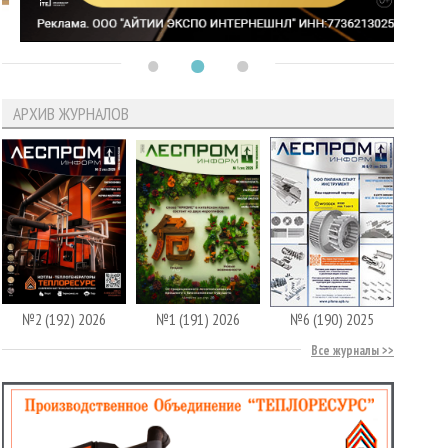
АРХИВ ЖУРНАЛОВ
№2 (192) 2026
№1 (191) 2026
№6 (190) 2025
Все журналы