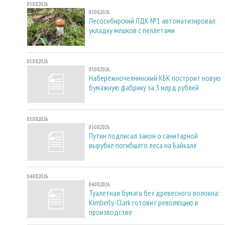
05.08.2026
05.08.2026
Лесосибирский ЛДК №1 автоматизировал
укладку мешков с пеллетами
05.08.2026
05.08.2026
Набережночелнинский КБК построит новую
бумажную фабрику за 3 млрд рублей
05.08.2026
05.08.2026
Путин подписал закон о санитарной
вырубке погибшего леса на Байкале
04.08.2026
04.08.2026
Туалетная бумага без древесного волокна:
Kimberly-Clark готовит революцию в
производстве