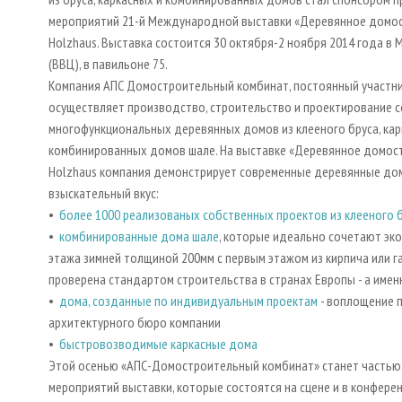
мероприятий 21-й Международной выставки «Деревянное домос
Holzhaus. Выставка состоится 30 октября-2 ноября 2014 года в 
(ВВЦ), в павильоне 75.
Компания АПС Домостроительный комбинат, постоянный участни
осуществляет производство, строительство и проектирование 
многофункциональных деревянных домов из клееного бруса, кар
комбинированных домов шале. На выставке «Деревянное домост
Holzhaus компания демонстрирует современные деревянные до
взыскательный вкус:
•
более 1000 реализованых собственных проектов из клееного 
•
комбинированные дома шале
, которые идеально сочетают эк
этажа зимней толщиной 200мм с первым этажом из кирпича или г
проверена стандартом строительства в странах Европы - а именн
•
дома, созданные по индивидуальным проектам
- воплощение 
архитектурного бюро компании
•
быстровозводимые каркасные дома
Этой осенью «АПС-Домостроительный комбинат» станет частью
мероприятий выставки, которые состоятся на сцене и в конферен