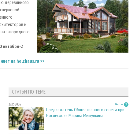
нию деревянного
ахверковой
менного
архитекторов и
тва загородного
0 октября-2
билет на
holzhaus
.
ru
>>
СТАТЬИ ПО ТЕМЕ
27.05.2026
Персона
Председатель Общественного совета при
Рослесхозе Марина Мишункина