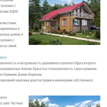
троение» /
Москве, ВДНХ
к выставки,
современных и
касных домов, и
роение» /
ма на самый
бруса
ологичность и натуральность деревянного клееного бруса второго
азосиликатных блоков. Красота и технологичность такого решения
о Германии, Дании, Норвегии.
пожеланий заказчика архитекторами и инженерами собственного
 всех
ц-зале. Частные