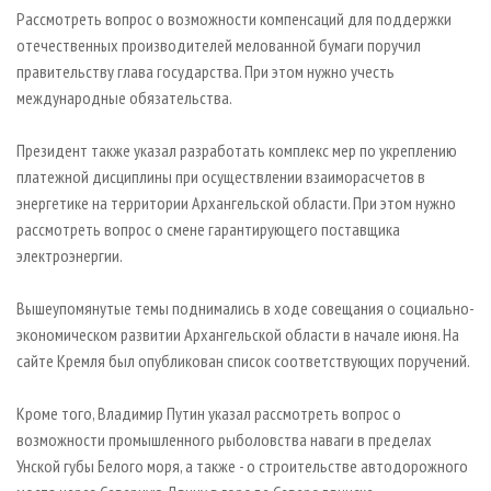
СУШКА ДРЕВЕСИНЫ
ПЕРСОНЫ
КОНТАКТЫ
РЕКЛАМА
Рассмотреть вопрос о возможности компенсаций для поддержки
отечественных производителей мелованной бумаги поручил
ПРОИЗВОДСТВО ДРЕВЕСНЫХ ПЛИТ
МОБИЛЬНЫЕ ВЫСТАВКИ
РЕКЛАМА НА САЙТЕ
правительству глава государства. При этом нужно учесть
ДЕРЕВЯННОЕ ДОМОСТРОЕНИЕ
ОФИЦИАЛЬНЫЕ ДЕЛЕГАЦИИ
международные обязательства.
ПРОИЗВОДСТВО МЕБЕЛИ
ПРИОРИТЕТНЫЕ ИНВЕСТПРОЕКТЫ
Президент также указал разработать комплекс мер по укреплению
БИОЭНЕРГЕТИКА
RUSSIAN FORESTRY REVIEW
платежной дисциплины при осуществлении взаиморасчетов в
ЦБП
ГАЗЕТА ЛЕСПРОМФОРУМ
энергетике на территории Архангельской области. При этом нужно
рассмотреть вопрос о смене гарантирующего поставщика
ИНСТРУМЕНТ И МАТЕРИАЛЫ
БИБЛИОТЕКА СПЕЦИАЛИСТА
электроэнергии.
Вышеупомянутые темы поднимались в ходе совещания о социально-
экономическом развитии Архангельской области в начале июня. На
сайте Кремля был опубликован список соответствующих поручений.
Кроме того, Владимир Путин указал рассмотреть вопрос о
возможности промышленного рыболовства наваги в пределах
Унской губы Белого моря, а также - о строительстве автодорожного