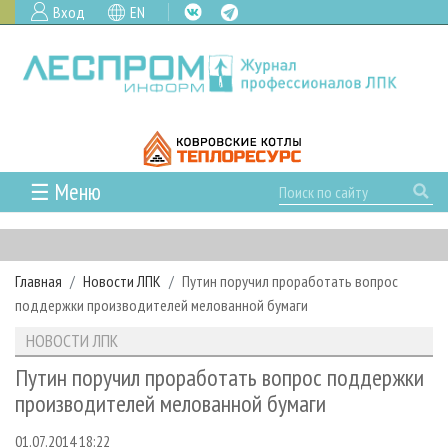
Вход
EN
☰ Меню
ГЛАВНАЯ
РУБРИКИ И ТЕМЫ
Главная
Новости ЛПК
Путин поручил проработать вопрос
РУБРИКИ ЖУРНАЛА
НОВОСТИ
поддержки производителей мелованной бумаги
ЛЕСНОЕ ХОЗЯЙСТВО
КАЛЕНДАРЬ СОБЫТИЙ
ПРОЕКТЫ ЛПИ
НОВОСТИ ЛПК
ЛЕСОЗАГОТОВКА
НОВОСТИ ЛПК
АНАЛИТИКА
АРХИВ
Путин поручил проработать вопрос поддержки
ЛЕСОПИЛЕНИЕ
НОВОСТИ ЖУРНАЛА
ПРЕДПРИЯТИЯ ЛПК
АРХИВ ЖУРНАЛОВ
производителей мелованной бумаги
О ЖУРНАЛЕ
ДЕРЕВООБРАБОТКА
НОВОСТИ КОМПАНИЙ
ЛЕСНЫЕ РЕГИОНЫ РОССИИ
СТАТЬИ
ПОДПИСКА
РЕКЛАМОДАТЕЛЯМ
01.07.2014 18:22