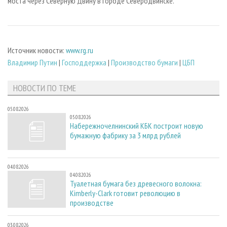
моста через Северную Двину в городе Северодвинске.
Источник новости:
www.rg.ru
Владимир Путин
|
Господдержка
|
Производство бумаги
|
ЦБП
НОВОСТИ ПО ТЕМЕ
05.08.2026
05.08.2026
Набережночелнинский КБК построит новую
бумажную фабрику за 3 млрд рублей
04.08.2026
04.08.2026
Туалетная бумага без древесного волокна:
Kimberly-Clark готовит революцию в
производстве
03.08.2026