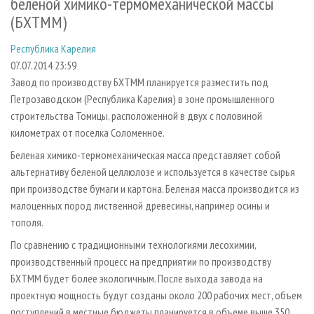
беленой химико-термомеханической массы
СУШКА ДРЕВЕСИНЫ
ПЕРСОНЫ
КОНТАКТЫ
РЕКЛАМА
(БХТММ)
ПРОИЗВОДСТВО ДРЕВЕСНЫХ ПЛИТ
МОБИЛЬНЫЕ ВЫСТАВКИ
РЕКЛАМА НА САЙТЕ
Республика Карелия
ДЕРЕВЯННОЕ ДОМОСТРОЕНИЕ
ОФИЦИАЛЬНЫЕ ДЕЛЕГАЦИИ
07.07.2014 23:59
ПРОИЗВОДСТВО МЕБЕЛИ
ПРИОРИТЕТНЫЕ ИНВЕСТПРОЕКТЫ
Завод по производству БХТММ планируется разместить под
Петрозаводском (Республика Карелия) в зоне промышленного
БИОЭНЕРГЕТИКА
RUSSIAN FORESTRY REVIEW
строительства Томицы, расположенной в двух с половиной
ЦБП
ГАЗЕТА ЛЕСПРОМФОРУМ
километрах от поселка Соломенное.
ИНСТРУМЕНТ И МАТЕРИАЛЫ
БИБЛИОТЕКА СПЕЦИАЛИСТА
Беленая химико-термомеханическая масса представляет собой
альтернативу беленой целлюлозе и используется в качестве сырья
при производстве бумаги и картона. Беленая масса производится из
малоценных пород лиственной древесины, например осины и
тополя.
По сравнению с традиционными технологиями лесохимии,
производственный процесс на предприятии по производству
БХТММ будет более экологичным. После выхода завода на
проектную мощность будут созданы около 200 рабочих мест, объем
поступлений в местные бюджеты планируется в объеме выше 350