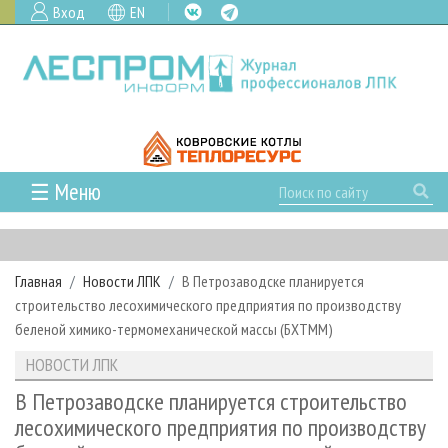
Вход
EN
☰ Меню
ГЛАВНАЯ
РУБРИКИ И ТЕМЫ
Главная
Новости ЛПК
В Петрозаводске планируется
РУБРИКИ ЖУРНАЛА
НОВОСТИ
строительство лесохимического предприятия по производству
ЛЕСНОЕ ХОЗЯЙСТВО
КАЛЕНДАРЬ СОБЫТИЙ
беленой химико-термомеханической массы (БХТММ)
ПРОЕКТЫ ЛПИ
ЛЕСОЗАГОТОВКА
НОВОСТИ ЛПК
АНАЛИТИКА
НОВОСТИ ЛПК
АРХИВ
ЛЕСОПИЛЕНИЕ
НОВОСТИ ЖУРНАЛА
ПРЕДПРИЯТИЯ ЛПК
АРХИВ ЖУРНАЛОВ
В Петрозаводске планируется строительство
О ЖУРНАЛЕ
лесохимического предприятия по производству
ДЕРЕВООБРАБОТКА
НОВОСТИ КОМПАНИЙ
ЛЕСНЫЕ РЕГИОНЫ РОССИИ
СТАТЬИ
ПОДПИСКА
РЕКЛАМОДАТЕЛЯМ