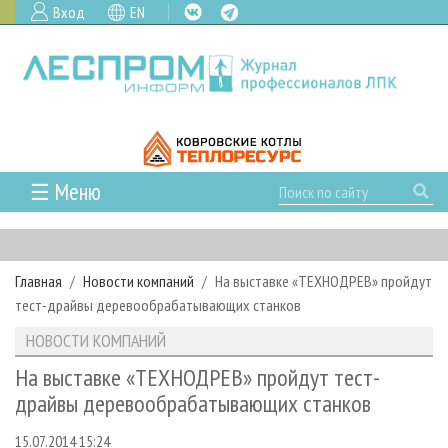
Вход
EN
☰ Меню
ГЛАВНАЯ
РУБРИКИ И ТЕМЫ
Главная
Новости компаний
На выставке «ТЕХНОДРЕВ» пройдут
РУБРИКИ ЖУРНАЛА
НОВОСТИ
тест-драйвы деревообрабатывающих станков
ЛЕСНОЕ ХОЗЯЙСТВО
КАЛЕНДАРЬ СОБЫТИЙ
ПРОЕКТЫ ЛПИ
НОВОСТИ КОМПАНИЙ
ЛЕСОЗАГОТОВКА
НОВОСТИ ЛПК
АНАЛИТИКА
АРХИВ
На выставке «ТЕХНОДРЕВ» пройдут тест-
ЛЕСОПИЛЕНИЕ
НОВОСТИ ЖУРНАЛА
ПРЕДПРИЯТИЯ ЛПК
АРХИВ ЖУРНАЛОВ
драйвы деревообрабатывающих станков
О ЖУРНАЛЕ
ДЕРЕВООБРАБОТКА
НОВОСТИ КОМПАНИЙ
ЛЕСНЫЕ РЕГИОНЫ РОССИИ
СТАТЬИ
ПОДПИСКА
РЕКЛАМОДАТЕЛЯМ
15.07.2014 15:24