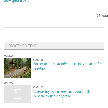
www.spb.tdrev.ru
23 года
НОВОСТИ ПО ТЕМЕ
07.08.2026
07.08.2026
Рослесхоз: в лесах обустроят зоны отдыха без
вырубки
07.08.2026
07.08.2026
«Свеза» изучила применение своих ДСП в
мебельном производстве