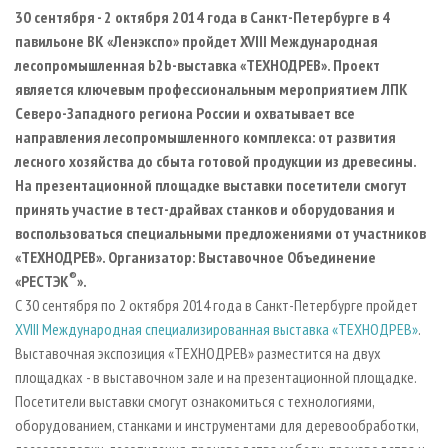
СУШКА ДРЕВЕСИНЫ
ПЕРСОНЫ
КОНТАКТЫ
РЕКЛАМА
30 сентября - 2 октября 2014 года в Санкт-Петербурге в 4
павильоне ВК «Ленэкспо» пройдет XVIII Международная
ПРОИЗВОДСТВО ДРЕВЕСНЫХ ПЛИТ
МОБИЛЬНЫЕ ВЫСТАВКИ
РЕКЛАМА НА САЙТЕ
лесопромышленная
b
2
b
-выставка «ТЕХНОДРЕВ». Проект
ДЕРЕВЯННОЕ ДОМОСТРОЕНИЕ
ОФИЦИАЛЬНЫЕ ДЕЛЕГАЦИИ
является ключевым профессиональным мероприятием ЛПК
ПРОИЗВОДСТВО МЕБЕЛИ
Северо-Западного региона России и охватывает
все
ПРИОРИТЕТНЫЕ ИНВЕСТПРОЕКТЫ
направления лесопромышленного комплекса: от развития
БИОЭНЕРГЕТИКА
RUSSIAN FORESTRY REVIEW
лесного хозяйства до сбыта готовой продукции из древесины.
ЦБП
ГАЗЕТА ЛЕСПРОМФОРУМ
На презентационной площадке выставки посетители смогут
принять участие в тест-драйвах станков и оборудования и
ИНСТРУМЕНТ И МАТЕРИАЛЫ
БИБЛИОТЕКА СПЕЦИАЛИСТА
воспользоваться специальными предложениями от участников
«ТЕХНОДРЕВ». Организатор: Выставочное Объединение
®
«РЕСТЭК
».
С 30 сентября по 2 октября 2014 года в Санкт-Петербурге пройдет
XVIII Международная специализированная выставка «ТЕХНОДРЕВ»
.
Выставочная экспозиция «ТЕХНОДРЕВ» разместится на двух
площадках - в выставочном зале и на презентационной площадке.
Посетители выставки смогут ознакомиться с технологиями,
оборудованием, станками и инструментами для деревообработки,