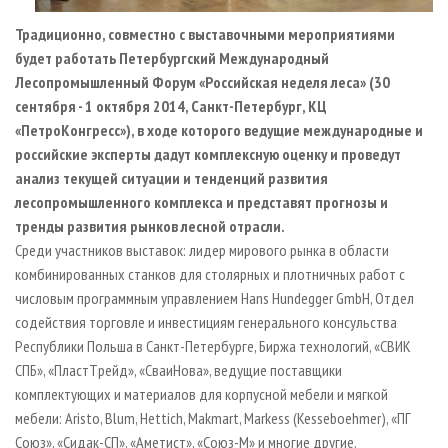
Традиционно, совместно с выставочными мероприятиями
будет работать Петербургский Международный
Лесопромышленный Форум «Российская неделя леса» (30
сентября - 1 октября 2014, Санкт-Петербург, КЦ
«ПетроКонгресс»), в ходе которого ведущие международные и
российские эксперты дадут комплексную оценку и проведут
анализ текущей ситуации и тенденций развития
лесопромышленного комплекса и представят прогнозы и
тренды развития рынков лесной отрасли.
Среди участников выставок: лидер мирового рынка в области
комбинированных станков для столярных и плотничных работ с
числовым программным управлением Hans Hundegger GmbH, Отдел
содействия торговле и инвестициям генерального консульства
Республики Польша в Санкт-Петербурге, Биржа технологий, «СВИК
СПБ», «ПластTрейд», «СваиНова», ведущие поставщики
комплектующих и материалов для корпусной мебели и мягкой
мебели: Aristo, Blum, Hettich, Makmart, Markess (Kesseboehmer), «ПГ
Союз», «Сидак-СП», «Аметист», «Союз-М» и многие другие.