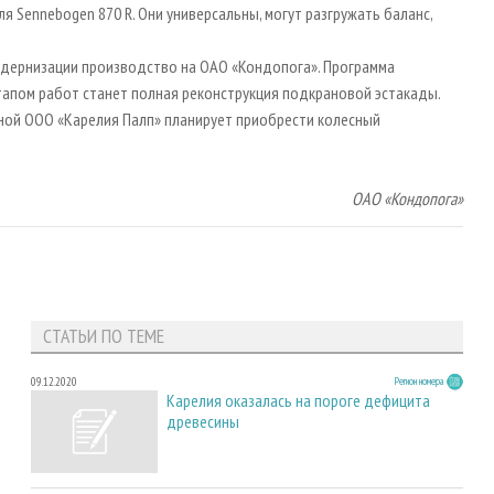
 Sennebogen 870 R. Они универсальны, могут разгружать баланс,
одернизации производство на ОАО «Кондопога». Программа
тапом работ станет полная реконструкция подкрановой эстакады.
ной ООО «Карелия Палп» планирует приобрести колесный
ОАО «Кондопога»
СТАТЬИ ПО ТЕМЕ
09.12.2020
Регион номера
Карелия оказалась на пороге дефицита
древесины