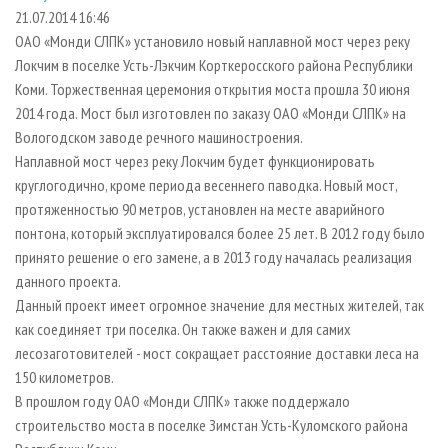
СУШКА ДРЕВЕСИНЫ
ПЕРСОНЫ
КОНТАКТЫ
РЕКЛАМА
21.07.2014 16:46
ОАО «Монди СЛПК» установило новый наплавной мост через реку
ПРОИЗВОДСТВО ДРЕВЕСНЫХ ПЛИТ
МОБИЛЬНЫЕ ВЫСТАВКИ
РЕКЛАМА НА САЙТЕ
Локчим в поселке Усть-Лэкчим Корткеросского района Республики
ДЕРЕВЯННОЕ ДОМОСТРОЕНИЕ
ОФИЦИАЛЬНЫЕ ДЕЛЕГАЦИИ
Коми. Торжественная церемония открытия моста прошла 30 июня
ПРОИЗВОДСТВО МЕБЕЛИ
2014 года.
Мост был изготовлен по заказу ОАО «Монди СЛПК» на
ПРИОРИТЕТНЫЕ ИНВЕСТПРОЕКТЫ
Вологодском заводе речного машиностроения.
БИОЭНЕРГЕТИКА
RUSSIAN FORESTRY REVIEW
Наплавной мост через реку Локчим будет функционировать
ЦБП
ГАЗЕТА ЛЕСПРОМФОРУМ
круглогодично, кроме периода весеннего паводка. Новый мост,
протяженностью 90 метров, установлен на месте аварийного
ИНСТРУМЕНТ И МАТЕРИАЛЫ
БИБЛИОТЕКА СПЕЦИАЛИСТА
понтона, который эксплуатировался более 25 лет. В 2012 году было
принято решение о его замене, а в 2013 году началась реализация
данного проекта.
Данный проект имеет огромное значение для местных жителей, так
как соединяет три поселка. Он также важен и для самих
лесозаготовителей - мост сокращает расстояние доставки леса на
150 километров.
В прошлом году ОАО «Монди СЛПК» также поддержало
строительство моста в поселке Зимстан Усть-Куломского района