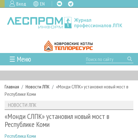
Вход
EN
☰ Меню
ГЛАВНАЯ
РУБРИКИ И ТЕМЫ
Главная
Новости ЛПК
«Монди СЛПК» установил новый мост в
РУБРИКИ ЖУРНАЛА
НОВОСТИ
Республике Коми
ЛЕСНОЕ ХОЗЯЙСТВО
КАЛЕНДАРЬ СОБЫТИЙ
ПРОЕКТЫ ЛПИ
НОВОСТИ ЛПК
ЛЕСОЗАГОТОВКА
НОВОСТИ ЛПК
АНАЛИТИКА
АРХИВ
«Монди СЛПК» установил новый мост в
ЛЕСОПИЛЕНИЕ
НОВОСТИ ЖУРНАЛА
ПРЕДПРИЯТИЯ ЛПК
АРХИВ ЖУРНАЛОВ
Республике Коми
О ЖУРНАЛЕ
ДЕРЕВООБРАБОТКА
НОВОСТИ КОМПАНИЙ
ЛЕСНЫЕ РЕГИОНЫ РОССИИ
СТАТЬИ
ПОДПИСКА
РЕКЛАМОДАТЕЛЯМ
Республика Коми