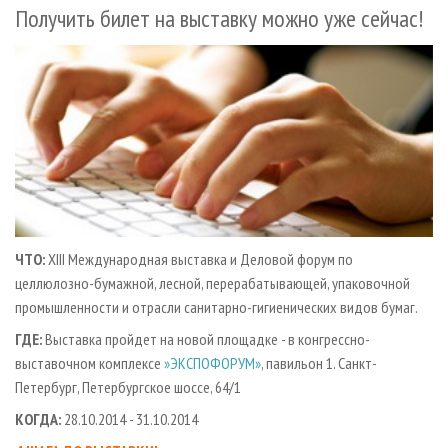
СУШКА ДРЕВЕСИНЫ
Получить билет на выставку можно уже сейчас!
ПЕРСОНЫ
КОНТАКТЫ
РЕКЛАМА
ПРОИЗВОДСТВО ДРЕВЕСНЫХ ПЛИТ
МОБИЛЬНЫЕ ВЫСТАВКИ
РЕКЛАМА НА САЙТЕ
ДЕРЕВЯННОЕ ДОМОСТРОЕНИЕ
ОФИЦИАЛЬНЫЕ ДЕЛЕГАЦИИ
ПРОИЗВОДСТВО МЕБЕЛИ
ПРИОРИТЕТНЫЕ ИНВЕСТПРОЕКТЫ
БИОЭНЕРГЕТИКА
RUSSIAN FORESTRY REVIEW
ЦБП
ГАЗЕТА ЛЕСПРОМФОРУМ
ИНСТРУМЕНТ И МАТЕРИАЛЫ
БИБЛИОТЕКА СПЕЦИАЛИСТА
ЧТО:
XIII Международная выставка и Деловой форум по
целлюлозно-бумажной, лесной, перерабатывающей, упаковочной
промышленности и отрасли санитарно-гигиенических видов бумаг.
ГДЕ:
Выставка пройдет на новой площадке - в конгрессно-
выставочном комплексе
»ЭКСПОФОРУМ»
, павильон 1. Санкт-
Петербург, Петербургское шоссе, 64/1
КОГДА:
28.10.2014 - 31.10.2014