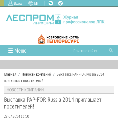
Вход
EN
☰ Меню
ГЛАВНАЯ
РУБРИКИ И ТЕМЫ
Главная
Новости компаний
Выставка PAP-FOR Russia 2014
РУБРИКИ ЖУРНАЛА
НОВОСТИ
приглашает посетителей!
ЛЕСНОЕ ХОЗЯЙСТВО
КАЛЕНДАРЬ СОБЫТИЙ
ПРОЕКТЫ ЛПИ
НОВОСТИ КОМПАНИЙ
ЛЕСОЗАГОТОВКА
НОВОСТИ ЛПК
АНАЛИТИКА
АРХИВ
Выставка PAP-FOR Russia 2014 приглашает
ЛЕСОПИЛЕНИЕ
НОВОСТИ ЖУРНАЛА
ПРЕДПРИЯТИЯ ЛПК
АРХИВ ЖУРНАЛОВ
посетителей!
О ЖУРНАЛЕ
ДЕРЕВООБРАБОТКА
НОВОСТИ КОМПАНИЙ
ЛЕСНЫЕ РЕГИОНЫ РОССИИ
СТАТЬИ
ПОДПИСКА
РЕКЛАМОДАТЕЛЯМ
28.07.2014 16:10