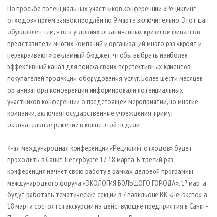
СУШКА ДРЕВЕСИНЫ
ПЕРСОНЫ
КОНТАКТЫ
РЕКЛАМА
По просьбе потенциальных участников конференции «Рециклинг
отходов» приём заявок продлён по 9 марта включительно. Этот шаг
ПРОИЗВОДСТВО ДРЕВЕСНЫХ ПЛИТ
МОБИЛЬНЫЕ ВЫСТАВКИ
РЕКЛАМА НА САЙТЕ
обусловлен тем, что в условиях ограниченных кризисом финансов
ДЕРЕВЯННОЕ ДОМОСТРОЕНИЕ
ОФИЦИАЛЬНЫЕ ДЕЛЕГАЦИИ
представители многих компаний и организаций много раз «кроят и
ПРОИЗВОДСТВО МЕБЕЛИ
перекраивают» рекламный бюджет, чтобы выбрать наиболее
ПРИОРИТЕТНЫЕ ИНВЕСТПРОЕКТЫ
эффективный канал для поиска своих перспективных клиентов-
БИОЭНЕРГЕТИКА
RUSSIAN FORESTRY REVIEW
покупателей продукции, оборудования, услуг. Более шести месяцев
ЦБП
ГАЗЕТА ЛЕСПРОМФОРУМ
организаторы конференции информировали потенциальных
участников конференции о предстоящем мероприятии, но многие
ИНСТРУМЕНТ И МАТЕРИАЛЫ
БИБЛИОТЕКА СПЕЦИАЛИСТА
компании, включая государственные учреждения, примут
окончательное решение в конце этой недели.
4-ая международная конференции «Рециклинг отходов» будет
проходить в Санкт-Петербурге 17-18 марта. В третий раз
конференция начнёт свою работу в рамках деловой программы
международного форума «ЭКОЛОГИЯ БОЛЬШОГО ГОРОДА». 17 марта
будут работать тематические секции в 7 павильоне ВК «Ленэкспо», а
18 марта состоятся экскурсии на действующие предприятия в Санкт-