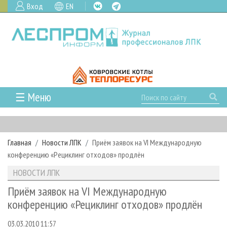
Вход
EN
☰ Меню
ГЛАВНАЯ
РУБРИКИ И ТЕМЫ
Главная
Новости ЛПК
Приём заявок на VI Международную
РУБРИКИ ЖУРНАЛА
НОВОСТИ
конференцию «Рециклинг отходов» продлён
ЛЕСНОЕ ХОЗЯЙСТВО
КАЛЕНДАРЬ СОБЫТИЙ
ПРОЕКТЫ ЛПИ
НОВОСТИ ЛПК
ЛЕСОЗАГОТОВКА
НОВОСТИ ЛПК
АНАЛИТИКА
АРХИВ
Приём заявок на VI Международную
ЛЕСОПИЛЕНИЕ
НОВОСТИ ЖУРНАЛА
ПРЕДПРИЯТИЯ ЛПК
АРХИВ ЖУРНАЛОВ
конференцию «Рециклинг отходов» продлён
О ЖУРНАЛЕ
ДЕРЕВООБРАБОТКА
НОВОСТИ КОМПАНИЙ
ЛЕСНЫЕ РЕГИОНЫ РОССИИ
СТАТЬИ
ПОДПИСКА
РЕКЛАМОДАТЕЛЯМ
03.03.2010 11:57