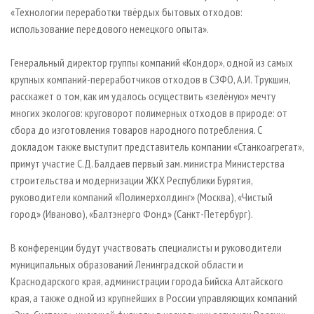
«Технологии переработки твёрдых бытовых отходов:
использование передового немецкого опыта».
Генеральный директор группы компаний «Кондор», одной из самых
крупных компаний-переработчиков отходов в СЗФО, А.И. Трукшин,
расскажет о том, как им удалось осуществить «зелёную» мечту
многих экологов: круговорот полимерных отходов в природе: от
сбора до изготовления товаров народного потребления. С
докладом также выступит представитель компании «Станкоагрегат»,
примут участие C.Д. Балдаев первый зам. министра Министерства
строительства и модернизации ЖКХ Республики Бурятия,
руководители компаний «Полимерхолдинг» (Москва), «Чистый
город» (Иваново), «Балтэнерго Фонд» (Санкт-Петербург).
В конференции будут участвовать специалисты и руководители
муниципальных образований Ленинградской области и
Краснодарского края, администрации города Бийска Алтайского
края, а также одной из крупнейших в России управляющих компаний