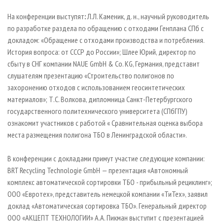
На конференции выступят
:
Л.Л. Каменик, д. н., научный руководитель
по разработке раздела по обращению с отходами Генплана СПб с
докладом: «Обращение с отходами производства и потребления.
История вопроса: от СССР до России»; Шлее Юрий, директор по
сбыту в СНГ компании NAUE GmbH & Co. KG, Германия, представит
слушателям презентацию «Строительство полигонов по
захоронению отходов с использованием геосинтетических
материалов»; Т.С. Волкова, дипломница Санкт-Петербургского
государственного политехнического университета (СПбГПУ)
ознакомит участников с работой « Сравнительная оценка выбора
места размещения полигона ТБО в Ленинградской области».
В конференции с докладами примут участие следующие компании:
BRT Recycling Technologie GmbH — презентация «Автономный
комплекс автоматической сортировки ТБО - прибыльный рециклинг»;
ООО «Евротех», представитель немецкой компании «ТиТех», заявил
доклад «Автоматическая сортировка ТБО». Генеральный директор
ООО «АКЦЕПТ ТЕХНОЛОГИИ» А.А. Пикман выступит с презентацией