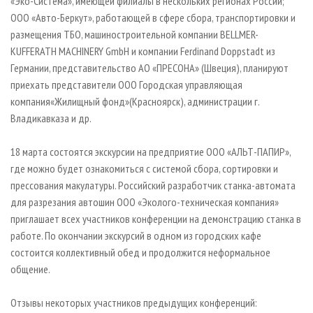
«Эко-Система», имеющей филиалы в нескольких регионах России;
ООО «Авто-Беркут», работающей в сфере сбора, транспортировки и
размещения ТБО, машиностроительной компании BELLMER-
KUFFERATH MACHINERY GmbH и компании Ferdinand Doppstadt из
Германии, представительство АО «ПРЕСОНА» (Швеция), планируют
приехать представители ООО Городская управляющая
компания
«
Жилищный фонд
»
(Красноярск), администрации г.
Владикавказа и др.
18 марта состоятся экскурсии на предприятие ООО «АЛЬТ-ПАПИР»,
где можно будет ознакомиться с системой сбора, сортировки и
прессования макулатуры. Российский разработчик станка-автомата
для разрезания автошин ООО «Эколого-техническая компания»
приглашает всех участников конференции на демонстрацию станка в
работе. По окончании экскурсий в одном из городских кафе
состоится коллективный обед и продолжится неформальное
общение.
Отзывы некоторых участников предыдущих конференций: