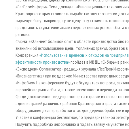
«ЛесПромИнформ». Тема доклада - «Инновационные технологии к
Красноярского края стоимость выработки электроэнергии достига
сырьевую базу - например, ту же щепу - эту стоимость можно сокр
представить слушателям анализ перспективных рынков сбыта о
региона.
Фирма EKO имеет большой опыт в области производства биотоп
знаниями об использовании щепы, топливных гранул, брикетов в 
Конференция
«Использование древесных отходов на предприяти
эффективности производства»
пройдет в МВДЦ «Сибирь» в рамк
«Эксподрев». Организатор - редакция журнала «ЛесПромИнформ»
«Биоэнергетика» при поддержке Министерства природных ресурсо
«Инфобио». На конференции будут обсуждаться вопросы, связа
европейские рынки сбыта, а также возможности перевода на ново
Среди докладчиков - ведущие эксперты отрасли из консалтинго
администраций различных районов Красноярского края, а также
оборудования для переработки отходов деревообработки и пр
Участие в конференции бесплатное, по предварительной регист
Получить подробную информацию и подать заявку на участие м