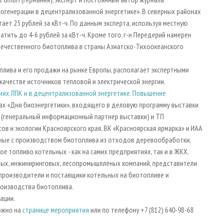
огенерации в децентрализованной энергетике». В северных районах
ет 25 рублей за кВт-ч. По данным эксперта, используя местную
атить до 4-6 рублей за кВт-ч. Кроме того, г-н Передерий намерен
течественного биотоплива в страны Азиатско-Тихоокеанского
лива и его продажи на рынке Европы, располагает экспертными
качестве источников тепловой и электрической энергии.
ях ЛПК и в децентрализованной энергетике. Повышение
ах «Дня биоэнергетики», входящего в деловую программу выставки
 (генеральный информационный партнер выставки) и ТП
в и экологии Красноярского края, ВК «Красноярская ярмарка» и ИАА
нные с производством биотоплива из отходов деревообработки,
е топливо котельных - как на самих предприятиях, так и в ЖКХ.
вых, инжиниринговых, лесопромышлленых компаний, представители
 производители и поставщики котельных на биотопливе и
оизводства биотоплива.
рации.
ожно на
странице мероприятия
или по телефону +7 (812) 640-98-68