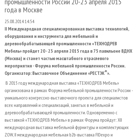
промышленности России 20-23 апреля 2015
СУШКА ДРЕВЕСИНЫ
ПЕРСОНЫ
КОНТАКТЫ
РЕКЛАМА
года в Москве
ПРОИЗВОДСТВО ДРЕВЕСНЫХ ПЛИТ
МОБИЛЬНЫЕ ВЫСТАВКИ
РЕКЛАМА НА САЙТЕ
25.08.2014 14:54
ДЕРЕВЯННОЕ ДОМОСТРОЕНИЕ
ОФИЦИАЛЬНЫЕ ДЕЛЕГАЦИИ
II Международная специализированная выставка технологий,
ПРОИЗВОДСТВО МЕБЕЛИ
ПРИОРИТЕТНЫЕ ИНВЕСТПРОЕКТЫ
оборудования и инструмента для мебельной и
деревообрабатывающей промышленности «ТЕХНОДРЕВ
БИОЭНЕРГЕТИКА
RUSSIAN FORESTRY REVIEW
Мебель» пройдет 20 - 23 апреля 2015 года в 75 павильоне ВДНХ
ЦБП
ГАЗЕТА ЛЕСПРОМФОРУМ
(Москва) и станет частью масштабного отраслевого
ИНСТРУМЕНТ И МАТЕРИАЛЫ
мероприятия - Форума мебельной промышленности России.
БИБЛИОТЕКА СПЕЦИАЛИСТА
®
Организатор: Выставочное Объединение «РЕСТЭК
».
В 2015 году международная выставка «ТЕХНОДРЕВ Мебель»
организована в рамках Форума мебельной промышленности России -
уникального конгрессно-выставочного проекта для специалистов
всех направлений и специализаций, занятых в мебельной и
деревообрабатывающей промышленности. Одновременно с
выставкой «ТЕХНОДРЕВ Мебель» в рамках Форума пройдут: XII
международная выставка мебельной фурнитуры и комплектующих
ZOW, II международная мебельная b2b-выставка FIDexpo и