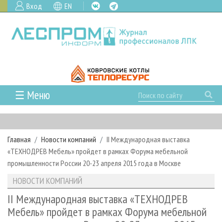
Вход
EN
☰ Меню
ГЛАВНАЯ
РУБРИКИ И ТЕМЫ
Главная
Новости компаний
II Международная выставка
РУБРИКИ ЖУРНАЛА
НОВОСТИ
«ТЕХНОДРЕВ Мебель» пройдет в рамках Форума мебельной
ЛЕСНОЕ ХОЗЯЙСТВО
КАЛЕНДАРЬ СОБЫТИЙ
промышленности России 20-23 апреля 2015 года в Москве
ПРОЕКТЫ ЛПИ
ЛЕСОЗАГОТОВКА
НОВОСТИ ЛПК
АНАЛИТИКА
НОВОСТИ КОМПАНИЙ
АРХИВ
ЛЕСОПИЛЕНИЕ
НОВОСТИ ЖУРНАЛА
ПРЕДПРИЯТИЯ ЛПК
АРХИВ ЖУРНАЛОВ
II Международная выставка «ТЕХНОДРЕВ
О ЖУРНАЛЕ
Мебель» пройдет в рамках Форума мебельной
ДЕРЕВООБРАБОТКА
НОВОСТИ КОМПАНИЙ
ЛЕСНЫЕ РЕГИОНЫ РОССИИ
СТАТЬИ
ПОДПИСКА
РЕКЛАМОДАТЕЛЯМ