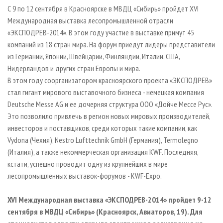
СУШКА ДРЕВЕСИНЫ
ПЕРСОНЫ
КОНТАКТЫ
РЕКЛАМА
С 9 по 12 сентября в Красноярске в МВДЦ «Сибирь» пройдет XVI
Международная выставка лесопромышленной отрасли
ПРОИЗВОДСТВО ДРЕВЕСНЫХ ПЛИТ
МОБИЛЬНЫЕ ВЫСТАВКИ
РЕКЛАМА НА САЙТЕ
«ЭКСПОДРЕВ-2014». В этом году участие в выставке примут 45
ДЕРЕВЯННОЕ ДОМОСТРОЕНИЕ
ОФИЦИАЛЬНЫЕ ДЕЛЕГАЦИИ
компаний из 18 стран мира. На форум приедут лидеры представители
ПРОИЗВОДСТВО МЕБЕЛИ
из Германии, Японии, Швейцарии, Финляндии, Италии, США,
ПРИОРИТЕТНЫЕ ИНВЕСТПРОЕКТЫ
Нидерландов и других стран Европы и мира.
БИОЭНЕРГЕТИКА
RUSSIAN FORESTRY REVIEW
В этом году соорганизатором красноярского проекта «ЭКСПОДРЕВ»
ЦБП
ГАЗЕТА ЛЕСПРОМФОРУМ
стал гигант мирового выставочного бизнеса - немецкая компания
Deutsche Messe AG и ее дочерняя структура OOO «Дойче Мессе Рус».
ИНСТРУМЕНТ И МАТЕРИАЛЫ
БИБЛИОТЕКА СПЕЦИАЛИСТА
Это позволило привлечь в регион новых мировых производителей,
инвесторов и поставщиков, среди которых такие компании, как
Vydona (Чехия), Nestro Lufttechnik GmbH (Германия), Termolegno
(Италия), а также некоммерческая организация KWF. Последняя,
кстати, успешно проводит одну из крупнейших в мире
лесопромышленных выставок-форумов - KWF-Expo.
XVI Международная выставка «ЭКСПОДРЕВ-2014» пройдет 9-12
сентября в МВДЦ «Сибирь» (Красноярск, Авиаторов, 19). Для