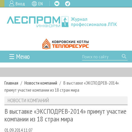
Вход
EN
☰ Меню
ГЛАВНАЯ
РУБРИКИ И ТЕМЫ
Главная
Новости компаний
В выставке «ЭКСПОДРЕВ-2014»
РУБРИКИ ЖУРНАЛА
НОВОСТИ
примут участие компании из 18 стран мира
ЛЕСНОЕ ХОЗЯЙСТВО
КАЛЕНДАРЬ СОБЫТИЙ
ПРОЕКТЫ ЛПИ
НОВОСТИ КОМПАНИЙ
ЛЕСОЗАГОТОВКА
НОВОСТИ ЛПК
АНАЛИТИКА
АРХИВ
В выставке «ЭКСПОДРЕВ-2014» примут участие
ЛЕСОПИЛЕНИЕ
НОВОСТИ ЖУРНАЛА
ПРЕДПРИЯТИЯ ЛПК
АРХИВ ЖУРНАЛОВ
компании из 18 стран мира
О ЖУРНАЛЕ
ДЕРЕВООБРАБОТКА
НОВОСТИ КОМПАНИЙ
ЛЕСНЫЕ РЕГИОНЫ РОССИИ
СТАТЬИ
ПОДПИСКА
РЕКЛАМОДАТЕЛЯМ
01.09.2014 11:07