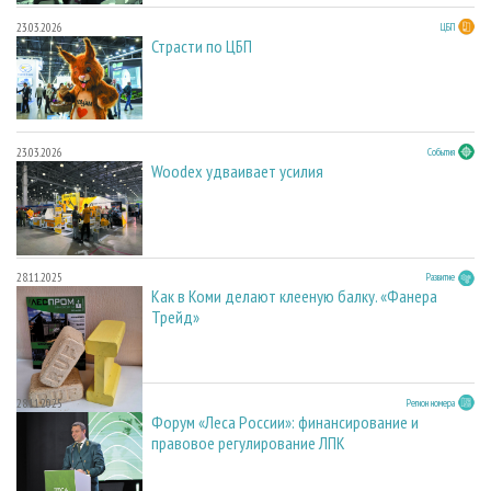
23.03.2026
ЦБП
Страсти по ЦБП
23.03.2026
События
Woodex удваивает усилия
28.11.2025
Развитие
Как в Коми делают клееную балку. «Фанера
Трейд»
28.11.2025
Регион номера
Форум «Леса России»: финансирование и
правовое регулирование ЛПК