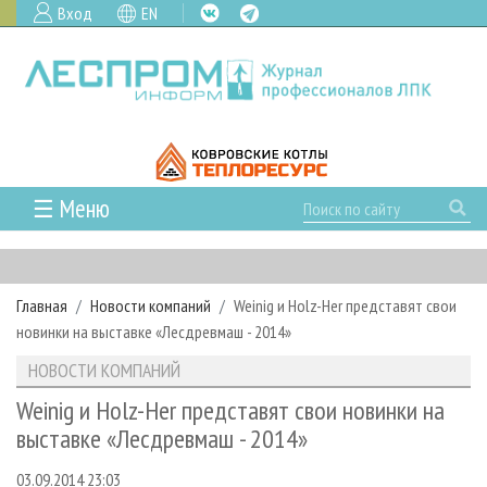
Вход
EN
☰ Меню
ГЛАВНАЯ
РУБРИКИ И ТЕМЫ
Главная
Новости компаний
Weinig и Holz-Her представят свои
РУБРИКИ ЖУРНАЛА
НОВОСТИ
новинки на выставке «Лесдревмаш - 2014»
ЛЕСНОЕ ХОЗЯЙСТВО
КАЛЕНДАРЬ СОБЫТИЙ
ПРОЕКТЫ ЛПИ
НОВОСТИ КОМПАНИЙ
ЛЕСОЗАГОТОВКА
НОВОСТИ ЛПК
АНАЛИТИКА
АРХИВ
Weinig и Holz-Her представят свои новинки на
ЛЕСОПИЛЕНИЕ
НОВОСТИ ЖУРНАЛА
ПРЕДПРИЯТИЯ ЛПК
АРХИВ ЖУРНАЛОВ
выставке «Лесдревмаш - 2014»
О ЖУРНАЛЕ
ДЕРЕВООБРАБОТКА
НОВОСТИ КОМПАНИЙ
ЛЕСНЫЕ РЕГИОНЫ РОССИИ
СТАТЬИ
ПОДПИСКА
РЕКЛАМОДАТЕЛЯМ
03.09.2014 23:03