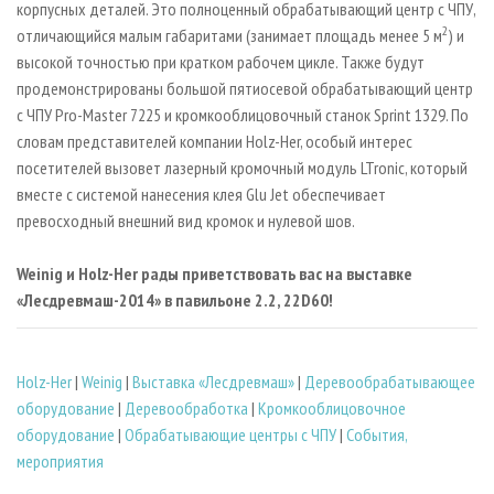
корпусных деталей. Это полноценный обрабатывающий центр с ЧПУ,
2
отличающийся малым габаритами (занимает площадь менее 5 м
) и
высокой точностью при кратком рабочем цикле. Также будут
продемонстрированы большой пятиосевой обрабатывающий центр
с ЧПУ Pro-Master 7225 и кромкооблицовочный станок Sprint 1329. По
словам представителей компании Holz-Her, особый интерес
посетителей вызовет лазерный кромочный модуль LTronic, который
вместе с системой нанесения клея Glu Jet обеспечивает
превосходный внешний вид кромок и нулевой шов.
Weinig и Holz-Her рады приветствовать вас на выставке
«Лесдревмаш-2014» в павильоне 2.2, 22D60!
Holz-Her
|
Weinig
|
Выставка «Лесдревмаш»
|
Деревообрабатывающее
оборудование
|
Деревообработка
|
Кромкооблицовочное
оборудование
|
Обрабатывающие центры с ЧПУ
|
События,
мероприятия