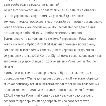
деревообрабатывающих предприятий.
Weinig в своей экспозиции сделает акцент на новинках в области
систем управления и программных решений для сетевых
технологических процессов. В частности, будет продемострировано
новое программное обеспечение Moulder Master, созданное для
оптимизации рабочей зоны. Наиболее эффективно оно
функционирует в комбинации с системой управления PowerCom и
новой системой OptiControl Digital, принадлежащей последнему
поколению высокоточных систем для измерения инструментов и
регулировки станков. OptiControl Digital может использоваться и как
автономное устройство, и с подключением к PowerCom и Moulder
Master.
Кроме того, на стенде концерна можно будет ознакомиться с
оборудованием Weinig для деревообработки. В качестве образца
высокопроизводительных автоматически строгально-калевочных
станков концерн представит станок нового поколения Powermat
1200. В линейке Powermat - ряд моделей разной мощности, что
позволяет предприятиям подобрать ту, что соответствует