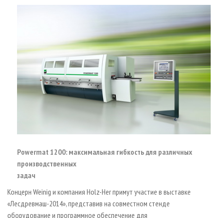
СУШКА ДРЕВЕСИНЫ
ПЕРСОНЫ
КОНТАКТЫ
РЕКЛАМА
ПРОИЗВОДСТВО ДРЕВЕСНЫХ ПЛИТ
МОБИЛЬНЫЕ ВЫСТАВКИ
РЕКЛАМА НА САЙТЕ
ДЕРЕВЯННОЕ ДОМОСТРОЕНИЕ
ОФИЦИАЛЬНЫЕ ДЕЛЕГАЦИИ
ПРОИЗВОДСТВО МЕБЕЛИ
ПРИОРИТЕТНЫЕ ИНВЕСТПРОЕКТЫ
БИОЭНЕРГЕТИКА
RUSSIAN FORESTRY REVIEW
ЦБП
ГАЗЕТА ЛЕСПРОМФОРУМ
ИНСТРУМЕНТ И МАТЕРИАЛЫ
БИБЛИОТЕКА СПЕЦИАЛИСТА
Powermat 1200: максимальная гибкость для различных
производственных
задач
Концерн Weinig и компания Holz-Her примут участие в выставке
«Лесдревмаш-2014», представив на совместном стенде
оборудование и программное обеспечение для