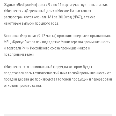
СУШКА ДРЕВЕСИНЫ
ПЕРСОНЫ
КОНТАКТЫ
РЕКЛАМА
Журнал «ЛесПромИнформ» с 9 и по 11 марта участвует в выставках
«Мир леса» и «Деревянный дом» в Москве. На выставках
ПРОИЗВОДСТВО ДРЕВЕСНЫХ ПЛИТ
МОБИЛЬНЫЕ ВЫСТАВКИ
РЕКЛАМА НА САЙТЕ
распространяются журналы №1 за 2010 год (№67), а также
ДЕРЕВЯННОЕ ДОМОСТРОЕНИЕ
ОФИЦИАЛЬНЫЕ ДЕЛЕГАЦИИ
некоторые выпуски прошлого года.
ПРОИЗВОДСТВО МЕБЕЛИ
ПРИОРИТЕТНЫЕ ИНВЕСТПРОЕКТЫ
Выставка «Мир леса» (9-12 марта) проходит впервые и организована
БИОЭНЕРГЕТИКА
RUSSIAN FORESTRY REVIEW
МВЦ «Крокус Экспо» при поддержке Министерства промышленности
ЦБП
ГАЗЕТА ЛЕСПРОМФОРУМ
и торговли РФ и Российского союза промышленников и
предпринимателей.
ИНСТРУМЕНТ И МАТЕРИАЛЫ
БИБЛИОТЕКА СПЕЦИАЛИСТА
«Мир леса» - это национальный форум, на котором будет
представлен весь технологический цикл лесной промышленности от
посадки дерева до производства готовой продукции и переработки
отходов производства.