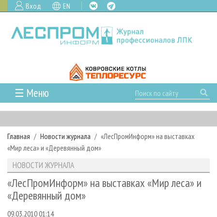
Вход
EN
☰ Меню
ГЛАВНАЯ
РУБРИКИ И ТЕМЫ
Главная
Новости журнала
«ЛесПромИнформ» на выставках
РУБРИКИ ЖУРНАЛА
НОВОСТИ
«Мир леса» и «Деревянный дом»
ЛЕСНОЕ ХОЗЯЙСТВО
КАЛЕНДАРЬ СОБЫТИЙ
ПРОЕКТЫ ЛПИ
НОВОСТИ ЖУРНАЛА
ЛЕСОЗАГОТОВКА
НОВОСТИ ЛПК
АНАЛИТИКА
АРХИВ
«ЛесПромИнформ» на выставках «Мир леса» и
ЛЕСОПИЛЕНИЕ
НОВОСТИ ЖУРНАЛА
ПРЕДПРИЯТИЯ ЛПК
АРХИВ ЖУРНАЛОВ
«Деревянный дом»
О ЖУРНАЛЕ
ДЕРЕВООБРАБОТКА
НОВОСТИ КОМПАНИЙ
ЛЕСНЫЕ РЕГИОНЫ РОССИИ
СТАТЬИ
ПОДПИСКА
РЕКЛАМОДАТЕЛЯМ
09.03.2010 01:14