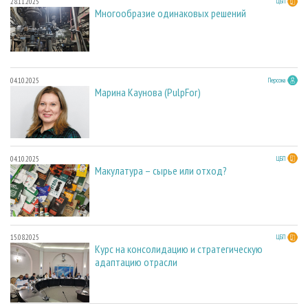
28.11.2025
ЦБП
Многообразие одинаковых решений
04.10.2025
Персона
Марина Каунова (PulpFor)
04.10.2025
ЦБП
Макулатура – сырье или отход?
15.08.2025
ЦБП
Курс на консолидацию и стратегическую
адаптацию отрасли