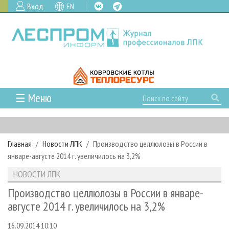
Вход
EN
☰ Меню
ГЛАВНАЯ
РУБРИКИ И ТЕМЫ
Главная
Новости ЛПК
Производство целлюлозы в России в
РУБРИКИ ЖУРНАЛА
НОВОСТИ
январе-августе 2014 г. увеличилось на 3,2%
ЛЕСНОЕ ХОЗЯЙСТВО
КАЛЕНДАРЬ СОБЫТИЙ
ПРОЕКТЫ ЛПИ
НОВОСТИ ЛПК
ЛЕСОЗАГОТОВКА
НОВОСТИ ЛПК
АНАЛИТИКА
АРХИВ
Производство целлюлозы в России в январе-
ЛЕСОПИЛЕНИЕ
НОВОСТИ ЖУРНАЛА
ПРЕДПРИЯТИЯ ЛПК
АРХИВ ЖУРНАЛОВ
августе 2014 г. увеличилось на 3,2%
О ЖУРНАЛЕ
ДЕРЕВООБРАБОТКА
НОВОСТИ КОМПАНИЙ
ЛЕСНЫЕ РЕГИОНЫ РОССИИ
СТАТЬИ
ПОДПИСКА
РЕКЛАМОДАТЕЛЯМ
16.09.2014 10:10