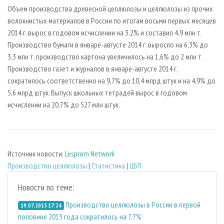
СУШКА ДРЕВЕСИНЫ
ПЕРСОНЫ
КОНТАКТЫ
РЕКЛАМА
Объем производства древесной целлюлозы и целлюлозы из прочих
волокнистых материалов в России по итогам восьми первых месяцев
ПРОИЗВОДСТВО ДРЕВЕСНЫХ ПЛИТ
МОБИЛЬНЫЕ ВЫСТАВКИ
РЕКЛАМА НА САЙТЕ
2014 г. вырос в годовом исчислении на 3,2% и составил 4,9 млн т.
ДЕРЕВЯННОЕ ДОМОСТРОЕНИЕ
ОФИЦИАЛЬНЫЕ ДЕЛЕГАЦИИ
Производство бумаги в январе-августе 2014 г. выросло на 6,3% до
ПРОИЗВОДСТВО МЕБЕЛИ
3,3 млн т, производство картона увеличилось на 1,6% до 2 млн т.
ПРИОРИТЕТНЫЕ ИНВЕСТПРОЕКТЫ
Производство газет и журналов в январе-августе 2014 г.
БИОЭНЕРГЕТИКА
RUSSIAN FORESTRY REVIEW
сократилось соответственно на 9,7% до 10,4 млрд штук и на 4,9% до
ЦБП
ГАЗЕТА ЛЕСПРОМФОРУМ
5,6 млрд штук. Выпуск школьных тетрадей вырос в годовом
исчислении на 20,7% до 527 млн штук.
ИНСТРУМЕНТ И МАТЕРИАЛЫ
БИБЛИОТЕКА СПЕЦИАЛИСТА
Источник новости:
Lesprom Network
Производство целлюлозы
|
Статистика
|
ЦБП
Новости по теме:
Производство целлюлозы в России в первой
19.07.2013 17:24
половине 2013 года сократилось на 7,7%