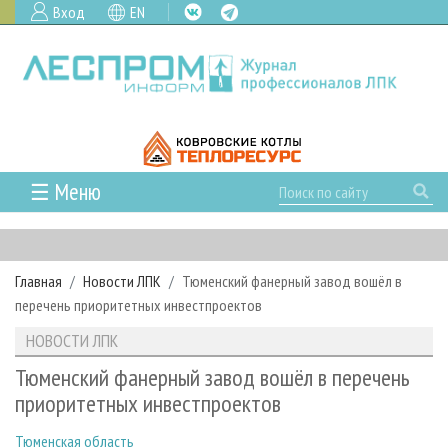
Вход
EN
☰ Меню
ГЛАВНАЯ
РУБРИКИ И ТЕМЫ
Главная
Новости ЛПК
Тюменский фанерный завод вошёл в
РУБРИКИ ЖУРНАЛА
НОВОСТИ
перечень приоритетных инвестпроектов
ЛЕСНОЕ ХОЗЯЙСТВО
КАЛЕНДАРЬ СОБЫТИЙ
ПРОЕКТЫ ЛПИ
НОВОСТИ ЛПК
ЛЕСОЗАГОТОВКА
НОВОСТИ ЛПК
АНАЛИТИКА
АРХИВ
Тюменский фанерный завод вошёл в перечень
ЛЕСОПИЛЕНИЕ
НОВОСТИ ЖУРНАЛА
ПРЕДПРИЯТИЯ ЛПК
АРХИВ ЖУРНАЛОВ
приоритетных инвестпроектов
О ЖУРНАЛЕ
ДЕРЕВООБРАБОТКА
НОВОСТИ КОМПАНИЙ
ЛЕСНЫЕ РЕГИОНЫ РОССИИ
СТАТЬИ
ПОДПИСКА
РЕКЛАМОДАТЕЛЯМ
Тюменская область