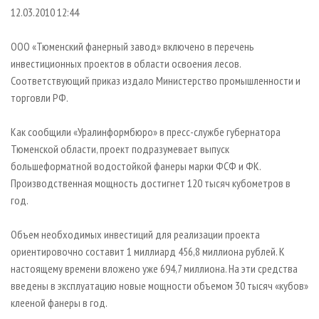
СУШКА ДРЕВЕСИНЫ
ПЕРСОНЫ
КОНТАКТЫ
РЕКЛАМА
12.03.2010 12:44
ПРОИЗВОДСТВО ДРЕВЕСНЫХ ПЛИТ
МОБИЛЬНЫЕ ВЫСТАВКИ
РЕКЛАМА НА САЙТЕ
ООО «Тюменский фанерный завод» включено в перечень
ДЕРЕВЯННОЕ ДОМОСТРОЕНИЕ
ОФИЦИАЛЬНЫЕ ДЕЛЕГАЦИИ
инвестиционных проектов в области освоения лесов.
ПРОИЗВОДСТВО МЕБЕЛИ
Соответствующий приказ издало Министерство промышленности и
ПРИОРИТЕТНЫЕ ИНВЕСТПРОЕКТЫ
торговли РФ.
БИОЭНЕРГЕТИКА
RUSSIAN FORESTRY REVIEW
ЦБП
ГАЗЕТА ЛЕСПРОМФОРУМ
Как сообщили «Уралинформбюро» в пресс-службе губернатора
Тюменской области, проект подразумевает выпуск
ИНСТРУМЕНТ И МАТЕРИАЛЫ
БИБЛИОТЕКА СПЕЦИАЛИСТА
большеформатной водостойкой фанеры марки ФСФ и ФК.
Производственная мощность достигнет 120 тысяч кубометров в
год.
Объем необходимых инвестиций для реализации проекта
ориентировочно составит 1 миллиард 456,8 миллиона рублей. К
настоящему времени вложено уже 694,7 миллиона. На эти средства
введены в эксплуатацию новые мощности объемом 30 тысяч «кубов»
клееной фанеры в год.