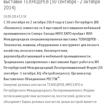
выставки ТЕХНОДРЕВ (30 сентября - 2 октября
СУШКА ДРЕВЕСИНЫ
ПЕРСОНЫ
КОНТАКТЫ
РЕКЛАМА
2014)
ПРОИЗВОДСТВО ДРЕВЕСНЫХ ПЛИТ
МОБИЛЬНЫЕ ВЫСТАВКИ
РЕКЛАМА НА САЙТЕ
18.09.2014 15:58
ДЕРЕВЯННОЕ ДОМОСТРОЕНИЕ
ОФИЦИАЛЬНЫЕ ДЕЛЕГАЦИИ
С 30 сентября по 2 октября 2014 года в Санкт-Петербурге (ВК
ПРОИЗВОДСТВО МЕБЕЛИ
ПРИОРИТЕТНЫЕ ИНВЕСТПРОЕКТЫ
«Ленэкспо») совместно со
II
выставкой поставщиков мебельной
промышленности Северо-Запада
MIFIC
EXPO
пройдет
XVIII
БИОЭНЕРГЕТИКА
RUSSIAN FORESTRY REVIEW
Международная специализированная выставка ТЕХНОДРЕВ -
ЦБП
ГАЗЕТА ЛЕСПРОМФОРУМ
Технологии, машины, оборудование и инструмент для лесного
ИНСТРУМЕНТ И МАТЕРИАЛЫ
хозяйства, лесозаготовки, биоэнергетики,
БИБЛИОТЕКА СПЕЦИАЛИСТА
деревообрабатывающей и мебельной промышленности.
Традиционно одновременно с выставками будет работать
XVI
Петербургский Международный Лесопромышленный Форум (30
сентября - 1 октября, КЦ «ПетроКонгресс»). Организатор:
®
Выставочное Объединение РЕСТЭК
.
Синергию деловых контактов ТЕХНОДРЕВ, MIFIC EXPO и
Петербургского Международного Лесопромышленного Форума
путем взаимодействия экспонентов, посетителей, делегатов
объединяет Биржа деловых контактов, целью которой является