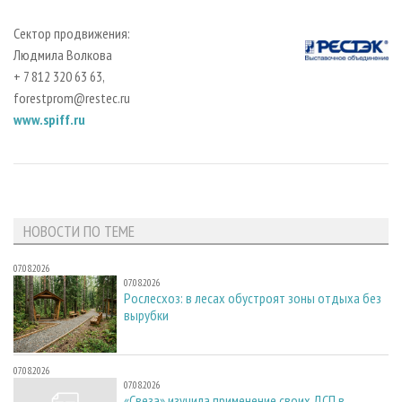
Сектор продвижения:
Людмила Волкова
+ 7 812 320 63 63,
forestprom@restec.ru
www
.
spiff
.
ru
НОВОСТИ ПО ТЕМЕ
07.08.2026
07.08.2026
Рослесхоз: в лесах обустроят зоны отдыха без
вырубки
07.08.2026
07.08.2026
«Свеза» изучила применение своих ДСП в