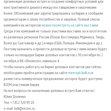
организация деловых встреч и создание комфортных условий для
конструктивного диалога между поставщиками и заказчиками.
Более 200 компаний уже зарегистрировались на Бирже и сообщили
организаторам о своих потребностях в закупках. Полный список
компаний и их интересов
можно посмотреть на сайте выставки
.
Среди этих компаний не только участники выставки, но и посетители
из различных регионов России (Псков, Костомукша, Мурманск, Тверь,
Вологда, Сыктывкар и др.) и мира (США, Польша, Финляндия и др.).
Поэтому назначить и провести деловые встречи с ними можно будет
только на площадке Биржи деловых контактов с 30 сентября по 2
октября, в ВК «Ленэкспо», павильон 4.
Чтобы начать работать на Бирже деловых контактов уже сейчас,
необходимо пройти регистрацию на сайте
meetspb.ibdk.ru
и
разместить коммерческое предложение, которое будет доступно
ВСЕМ участникам Биржи.
На все вопросы по назначению деловых встреч Вам ответит:
Юлия Доленко
Тел. +7 812 320 93 10
e-mail: bdk@restec.ru