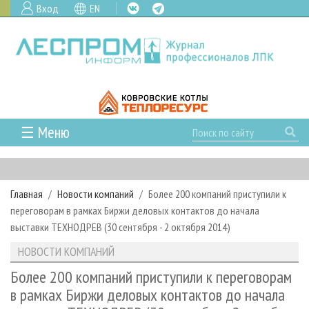
Вход
EN
☰ Меню
ГЛАВНАЯ
РУБРИКИ И ТЕМЫ
Главная
Новости компаний
Более 200 компаний приступили к
РУБРИКИ ЖУРНАЛА
НОВОСТИ
переговорам в рамках Биржи деловых контактов до начала
ЛЕСНОЕ ХОЗЯЙСТВО
КАЛЕНДАРЬ СОБЫТИЙ
выставки ТЕХНОДРЕВ (30 сентября - 2 октября 2014)
ПРОЕКТЫ ЛПИ
ЛЕСОЗАГОТОВКА
НОВОСТИ ЛПК
АНАЛИТИКА
НОВОСТИ КОМПАНИЙ
АРХИВ
ЛЕСОПИЛЕНИЕ
НОВОСТИ ЖУРНАЛА
ПРЕДПРИЯТИЯ ЛПК
АРХИВ ЖУРНАЛОВ
Более 200 компаний приступили к переговорам
О ЖУРНАЛЕ
в рамках Биржи деловых контактов до начала
ДЕРЕВООБРАБОТКА
НОВОСТИ КОМПАНИЙ
ЛЕСНЫЕ РЕГИОНЫ РОССИИ
СТАТЬИ
ПОДПИСКА
РЕКЛАМОДАТЕЛЯМ