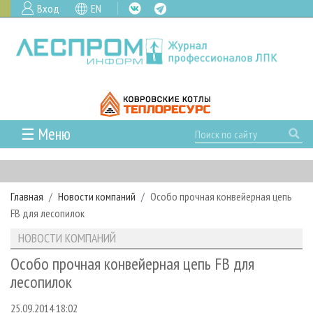
Вход
EN
☰ Меню
ГЛАВНАЯ
РУБРИКИ И ТЕМЫ
Главная
Новости компаний
Особо прочная конвейерная цепь
РУБРИКИ ЖУРНАЛА
НОВОСТИ
FB для лесопилок
ЛЕСНОЕ ХОЗЯЙСТВО
КАЛЕНДАРЬ СОБЫТИЙ
ПРОЕКТЫ ЛПИ
НОВОСТИ КОМПАНИЙ
ЛЕСОЗАГОТОВКА
НОВОСТИ ЛПК
АНАЛИТИКА
АРХИВ
Особо прочная конвейерная цепь FB для
ЛЕСОПИЛЕНИЕ
НОВОСТИ ЖУРНАЛА
ПРЕДПРИЯТИЯ ЛПК
АРХИВ ЖУРНАЛОВ
лесопилок
О ЖУРНАЛЕ
ДЕРЕВООБРАБОТКА
НОВОСТИ КОМПАНИЙ
ЛЕСНЫЕ РЕГИОНЫ РОССИИ
СТАТЬИ
ПОДПИСКА
РЕКЛАМОДАТЕЛЯМ
25.09.2014 18:02