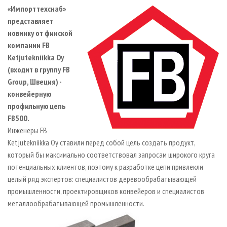
СУШКА ДРЕВЕСИНЫ
ПЕРСОНЫ
КОНТАКТЫ
РЕКЛАМА
«Импорттехснаб»
представляет
ПРОИЗВОДСТВО ДРЕВЕСНЫХ ПЛИТ
МОБИЛЬНЫЕ ВЫСТАВКИ
РЕКЛАМА НА САЙТЕ
новинку от финской
ДЕРЕВЯННОЕ ДОМОСТРОЕНИЕ
ОФИЦИАЛЬНЫЕ ДЕЛЕГАЦИИ
компании FB
ПРОИЗВОДСТВО МЕБЕЛИ
Ketjutekniikka Oy
ПРИОРИТЕТНЫЕ ИНВЕСТПРОЕКТЫ
(входит в группу FB
БИОЭНЕРГЕТИКА
RUSSIAN FORESTRY REVIEW
Group, Швеция) -
ЦБП
ГАЗЕТА ЛЕСПРОМФОРУМ
конвейерную
профильную цепь
ИНСТРУМЕНТ И МАТЕРИАЛЫ
БИБЛИОТЕКА СПЕЦИАЛИСТА
FB500.
Инженеры FB
Ketjutekniikka Oy ставили перед собой цель создать продукт,
который бы максимально соответствовал запросам широкого круга
потенциальных клиентов, поэтому к разработке цепи привлекли
целый ряд экспертов: специалистов деревообрабатывающей
промышленности, проектировщиков конвейеров и специалистов
металлообрабатывающей промышленности.