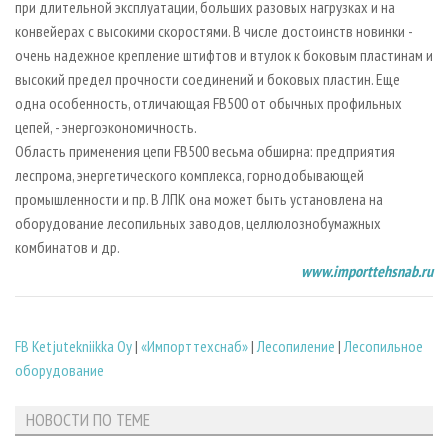
при длительной эксплуатации, больших разовых нагрузках и на
конвейерах с высокими скоростями. В числе достоинств новинки -
очень надежное крепление штифтов и втулок к боковым пластинам и
высокий предел прочности соединений и боковых пластин. Еще
одна особенность, отличающая FB500 от обычных профильных
цепей, - энергоэкономичность.
Область применения цепи FB500 весьма обширна: предприятия
леспрома, энергетического комплекса, горнодобывающей
промышленности и пр. В ЛПК она может быть установлена на
оборудование лесопильных заводов, целлюлозно­бумажных
комбинатов и др.
www.importtehsnab.ru
FB Ketjutekniikka Oy
|
«Импорттехснаб»
|
Лесопиление
|
Лесопильное
оборудование
НОВОСТИ ПО ТЕМЕ