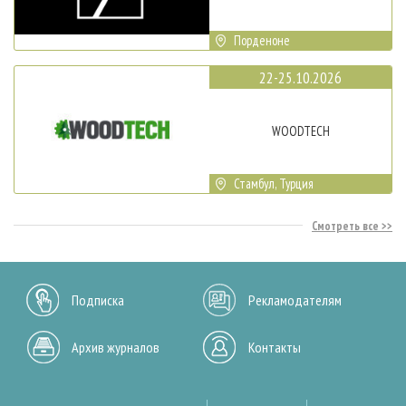
Порденоне
22-25.10.2026
WOODTECH
Стамбул, Турция
Смотреть все
Подписка
Рекламодателям
Архив журналов
Контакты