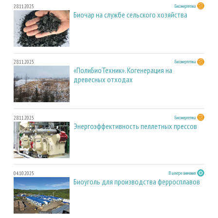
28.11.2025
Биоэнергетика
Биочар на службе сельского хозяйства
28.11.2025
Биоэнергетика
«ПолиБиоТехник». Когенерация на
древесных отходах
28.11.2025
Биоэнергетика
Энергоэффективность пеллетных прессов
04.10.2025
В центре внимания
Биоуголь для производства ферросплавов