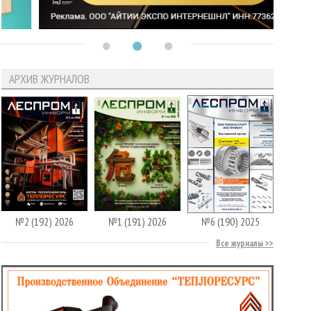
АРХИВ ЖУРНАЛОВ
№2 (192) 2026
№1 (191) 2026
№6 (190) 2025
Все журналы