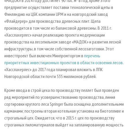
«МАДОК» в 2014 году достигнет 90 тыс. м
в год, кроме этого
предприятие осуществляет поставки технологической щепы в
Финляндию на ЦБК компании UPM и на новгородский завод
«Флайдерер» для производства древесных плит. Щепа
производится в том числе из балансовой древесины. В 2011 г.
«Хасслахерлес» начал реализацию проекта модернизации
производства на лесопильном заводе «МАДОК» и развития лесной
инфраструктуры, в том числе собственной лесозаготовки. Этот
инвестпроект был включен Минпромторгом в
перечень
приоритетных инвестиционных проектов в области освоения лесов
.
«Хасслахерлес» до 2017 года планировал вложить в ЛПК
Новгородской области почти 535 миллионов рублей.
Кроме ввода в строй цеха по производству пеллет был проведен
ряд мероприятий по усовершенствованию производства, линия
сортировки круглого леса Springer была оснащена дополнительными
карманами; построены вторая котельная установка на биотопливе и
строгальный цех. Ожидается, что в 2015 г. цех по производству
строганных пиломатериалов выйдет на запланированную мощность