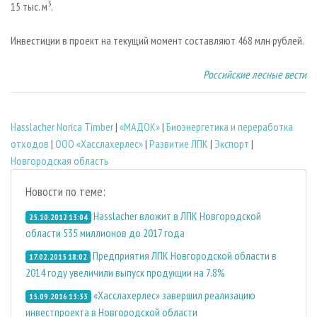
3
15 тыс. м
.
Инвестиции в проект на текущий момент составляют 468 млн рублей.
Российские лесные вести
Hasslacher Norica Timber
|
«МАДОК»
|
Биoэнергетика и переработка
отходов
|
ООО «Хасслахерлес»
|
Развитие ЛПК
|
Экспорт
|
Новгородская область
Новости по теме:
Hasslacher вложит в ЛПК Новгородской
25.10.2012 13:04
области 535 миллионов до 2017 года
Предприятия ЛПК Новгородской области в
17.02.2015 18:02
2014 году увеличили выпуск продукции на 7,8%
«Хасслахерлес» завершил реализацию
15.09.2016 13:33
инвестпроекта в Новгородской области