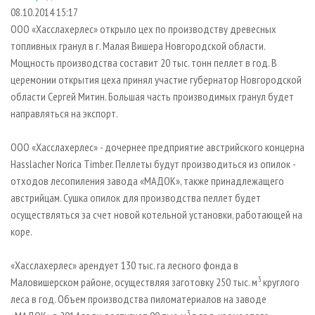
СУШКА ДРЕВЕСИНЫ
ПЕРСОНЫ
КОНТАКТЫ
РЕКЛАМА
08.10.2014 15:17
ООО «Хасслахерлес» открыло цех по производству древесных
ПРОИЗВОДСТВО ДРЕВЕСНЫХ ПЛИТ
МОБИЛЬНЫЕ ВЫСТАВКИ
РЕКЛАМА НА САЙТЕ
топливных гранул в г. Малая Вишера Новгородской области.
ДЕРЕВЯННОЕ ДОМОСТРОЕНИЕ
ОФИЦИАЛЬНЫЕ ДЕЛЕГАЦИИ
Мощность производства составит 20 тыс. тонн пеллет в год. В
ПРОИЗВОДСТВО МЕБЕЛИ
церемонии открытия цеха принял участие губернатор Новгородской
ПРИОРИТЕТНЫЕ ИНВЕСТПРОЕКТЫ
области Сергей Митин. Большая часть производимых гранул будет
БИОЭНЕРГЕТИКА
RUSSIAN FORESTRY REVIEW
направляться на экспорт.
ЦБП
ГАЗЕТА ЛЕСПРОМФОРУМ
ООО «Хасслахерлес» - дочернее предприятие австрийского концерна
ИНСТРУМЕНТ И МАТЕРИАЛЫ
БИБЛИОТЕКА СПЕЦИАЛИСТА
Hasslaсher Norica Timber. Пеллеты будут производиться из опилок -
отходов лесопиления завода «МАДОК», также принадлежащего
австрийцам. Сушка опилок для производства пеллет будет
осуществляться за счет новой котельной установки, работающей на
коре.
«Хасслахерлес» арендует 130 тыс. га лесного фонда в
3
Маловишерском районе, осуществляя заготовку 250 тыс. м
круглого
леса в год. Объем производства пиломатериалов на заводе
3