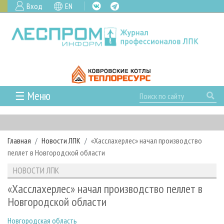
Вход
EN
☰ Меню
ГЛАВНАЯ
РУБРИКИ И ТЕМЫ
Главная
Новости ЛПК
«Хасслахерлес» начал производство
РУБРИКИ ЖУРНАЛА
НОВОСТИ
пеллет в Новгородской области
ЛЕСНОЕ ХОЗЯЙСТВО
КАЛЕНДАРЬ СОБЫТИЙ
ПРОЕКТЫ ЛПИ
НОВОСТИ ЛПК
ЛЕСОЗАГОТОВКА
НОВОСТИ ЛПК
АНАЛИТИКА
АРХИВ
«Хасслахерлес» начал производство пеллет в
ЛЕСОПИЛЕНИЕ
НОВОСТИ ЖУРНАЛА
ПРЕДПРИЯТИЯ ЛПК
АРХИВ ЖУРНАЛОВ
Новгородской области
О ЖУРНАЛЕ
ДЕРЕВООБРАБОТКА
НОВОСТИ КОМПАНИЙ
ЛЕСНЫЕ РЕГИОНЫ РОССИИ
СТАТЬИ
ПОДПИСКА
РЕКЛАМОДАТЕЛЯМ
Новгородская область