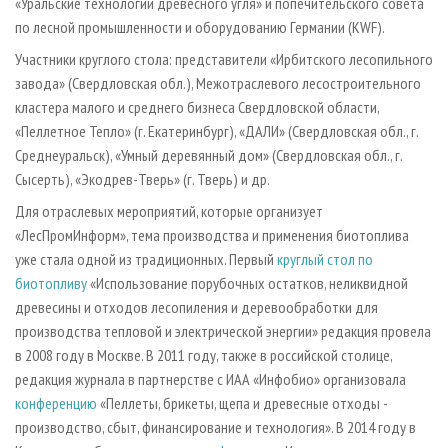
«Уральские технологии древесного угля» и попечительского совета
по лесной промышленности и оборудованию Германии (KWF).
Участники круглого стола: представители «Ирбитского лесопильного
завода» (Свердловская обл.), Межотраслевого лесостроительного
кластера малого и среднего бизнеса Свердловской области,
«Пеллетное Тепло» (г. Екатеринбург), «ДАЛИ» (Свердловская обл., г.
Среднеуральск), «Умный деревянный дом» (Свердловская обл., г.
Сысерть), «Экодрев-Тверь» (г. Тверь) и др.
Для отраслевых мероприятий, которые организует
«ЛесПромИнформ», тема производства и применения биотоплива
уже стала одной из традиционных. Первый
круглый стол по
биотопливу
«Использование порубочных остатков, неликвидной
древесины и отходов лесопиления и деревообработки для
производства тепловой и электрической энергии» редакция провела
в 2008 году в Москве. В 2011 году, также в российской столице,
редакция журнала в партнерстве с ИАА «Инфобио» организовала
конференцию
«Пеллеты, брикеты, щепа и древесные отходы -
производство, сбыт, финансирование и технология». В 2014 году в