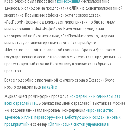
Красноярске была проведена
конференция
«Использование
древесных отходов на предприятиях ЛПК и в децентрализованной
энергетике. Повышение эффективности производства».
«ЛесПромИнформ» поддерживает мероприятия по биотопливу,
инициированные ИАА «Инфобио». Имея опыт проведения
мероприятий по биоэнергетике, «ЛесПромИнформ» поддержал
инициативу организатора выставок в Екатеринбурге
«Межрегиональной выставочной компании - Урал» и Уральского
государственного лесотехнического университета, предложивших
провести круглый стол по биотопливу в рамках сентябрьских
проектов.
Более подробно с программой круглого стола в Екатеринбурге
можно ознакомиться
на сайте.
Журнал «ЛесПромИнформ» проводит
конференции и семинары для
всех отраслей ЛПК
. В рамках ведущей отраслевой выставки в Москве
- «Лесдревмаш» - запланированы конференция
«Производство
древесных плит: перевооружение действующих и создание новых
предприятий»
и семинар
«Оптимизация систем управления и