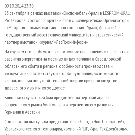
СУШКА ДРЕВЕСИНЫ
ПЕРСОНЫ
КОНТАКТЫ
РЕКЛАМА
09.10.2014 23:30
25 сентября в рамках выставок «Экспомебель-Урал» и LESPROM-URAL
ПРОИЗВОДСТВО ДРЕВЕСНЫХ ПЛИТ
МОБИЛЬНЫЕ ВЫСТАВКИ
РЕКЛАМА НА САЙТЕ
Professional состоялся круглый стол «Биоэнергетика». Организаторы
ДЕРЕВЯННОЕ ДОМОСТРОЕНИЕ
ОФИЦИАЛЬНЫЕ ДЕЛЕГАЦИИ
- «Межрегиональная выставочная компания - Урал», Уральский
ПРОИЗВОДСТВО МЕБЕЛИ
ПРИОРИТЕТНЫЕ ИНВЕСТПРОЕКТЫ
государственный лесотехнический университет и стратегический
партнер выставок - журнал «ЛесПромИнформ».
БИОЭНЕРГЕТИКА
RUSSIAN FORESTRY REVIEW
На круглом столе обсуждались основные направления и перспективы
ЦБП
ГАЗЕТА ЛЕСПРОМФОРУМ
развития энергетики на местных видах топлива в Свердловской
ИНСТРУМЕНТ И МАТЕРИАЛЫ
БИБЛИОТЕКА СПЕЦИАЛИСТА
области, его сбыта в регионе, особенности производства и
эксплуатации соответствующего оборудования, возможности
использования попутной тепловой энергии при производстве
древесного угля и многое другое.
Вниманию слушателей был предложен экспертный анализ
современного рынка биотоплива и перспектив его развития в
Германии и Австрии.
С докладами выступили представители «Завода Эко Технологий»,
Уральского лесного технопарка, компаний RUF, «УралТехДревУголь»,