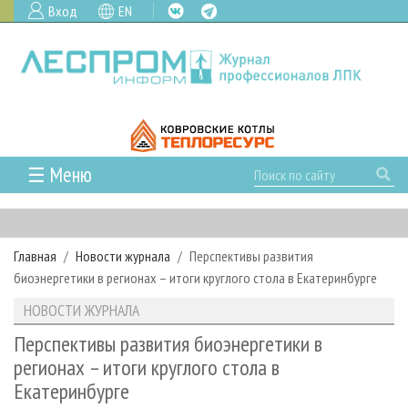
Вход
EN
☰ Меню
ГЛАВНАЯ
РУБРИКИ И ТЕМЫ
Главная
Новости журнала
Перспективы развития
РУБРИКИ ЖУРНАЛА
НОВОСТИ
биоэнергетики в регионах – итоги круглого стола в Екатеринбурге
ЛЕСНОЕ ХОЗЯЙСТВО
КАЛЕНДАРЬ СОБЫТИЙ
ПРОЕКТЫ ЛПИ
НОВОСТИ ЖУРНАЛА
ЛЕСОЗАГОТОВКА
НОВОСТИ ЛПК
АНАЛИТИКА
АРХИВ
Перспективы развития биоэнергетики в
ЛЕСОПИЛЕНИЕ
НОВОСТИ ЖУРНАЛА
ПРЕДПРИЯТИЯ ЛПК
АРХИВ ЖУРНАЛОВ
регионах – итоги круглого стола в
О ЖУРНАЛЕ
Екатеринбурге
ДЕРЕВООБРАБОТКА
НОВОСТИ КОМПАНИЙ
ЛЕСНЫЕ РЕГИОНЫ РОССИИ
СТАТЬИ
ПОДПИСКА
РЕКЛАМОДАТЕЛЯМ