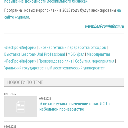
повышение доходности лесопильного бизнеса»
.
Программы новых мероприятий в 2015 году будут анонсированы
на
сайте журнала
.
www.LesPromInform.ru
«ЛесПромИнформ»
|
Биoэнергетика и переработка отходов
|
Выставка Lesprom-Ural Professional
|
МВК-Урал
|
Мероприятия
«ЛесПромИнформ»
|
Производство плит
|
События, мероприятия
|
Уральский государственный лесотехнический университет
НОВОСТИ ПО ТЕМЕ
07.08.2026
07.08.2026
«Свеза» изучила применение своих ДСП в
мебельном производстве
05.08.2026