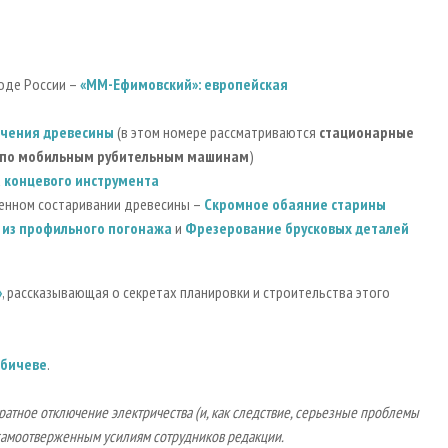
воде России –
«ММ-Ефимовский»: европейская
чения древесины
(в этом номере рассматриваются
стационарные
 по мобильным рубительным машинам
)
а концевого инструмента
венном состаривании древесины –
Скромное обаяние старины
 из профильного погонажа
и
Фрезерование брусковых деталей
»
, рассказывающая о секретах планировки и строительства этого
абичеве
.
ратное отключение электричества (и, как следствие, серьезные проблемы
 самоотверженным усилиям сотрудников редакции.