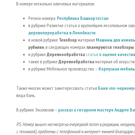
В номере несколько ключевых материалов:
Регион номера:
Республика Башкортостан
в рубрике Развитие статья о крупнейшем лесопильном за
деревопереработка в Ленобласти
в новой рубрике
Техобзор
материал
Машины для измель
рубилки
, в следующих номерах
планируются техобзоры
в рубрике
Деревоообработка
статья
о оценке качеств
также в рубрике
Деревообработка
материал об искусст
в рубрике Мебельное производство –
Корпусная мебель
Также многих может заинтересовать статья
Баня «по-черному
вида бань.
В рубрике Эксклюзив –
рассказ о гитарном мастере Андрее Б
P.S. Номер вышел несмотря на очередной потоп в редакции, неоднок
с техникой), проблемы с телефонной и интернет-линией благодаря