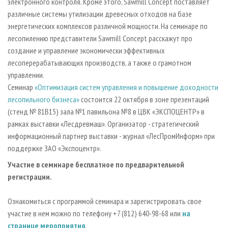
электронного контроля. Кроме этого, Sawmill Concept поставляет
различные системы утилизации древесных отходов на базе
энергетических комплексов различной мощности. На семинаре по
лесопилению представители Sawmill Concept расскажут про
создание и управление экономически эффективных
лесоперерабатывающих производств, а также о грамотном
управлении.
Семинар
«Оптимизация систем управления и повышение доходности
лесопильного бизнеса»
состоится 22 октября в зоне презентаций
(стенд № 81В15) зала №1 павильона №8
в ЦВК «ЭКСПОЦЕНТР» в
рамках выставки «Лесдревмаш». Организатор - стратегический
информационный партнер выставки - журнал «ЛесПромИнформ» при
поддержке ЗАО «Экспоцентр».
Участие в семинаре бесплатное по предварительной
регистрации.
Ознакомиться с программой семинара и зарегистрировать свое
участие в нем можно по телефону +7 (812) 640-98-68 или
на
странице мероприятия
.