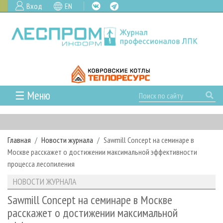
Вход
EN
☰ Меню
ГЛАВНАЯ
РУБРИКИ И ТЕМЫ
Главная
Новости журнала
Sawmill Concept на семинаре в
РУБРИКИ ЖУРНАЛА
НОВОСТИ
Москве расскажет о достижении максимальной эффективности
ЛЕСНОЕ ХОЗЯЙСТВО
КАЛЕНДАРЬ СОБЫТИЙ
процесса лесопиления
ПРОЕКТЫ ЛПИ
ЛЕСОЗАГОТОВКА
НОВОСТИ ЛПК
АНАЛИТИКА
НОВОСТИ ЖУРНАЛА
АРХИВ
ЛЕСОПИЛЕНИЕ
НОВОСТИ ЖУРНАЛА
ПРЕДПРИЯТИЯ ЛПК
АРХИВ ЖУРНАЛОВ
Sawmill Concept на семинаре в Москве
О ЖУРНАЛЕ
расскажет о достижении максимальной
ДЕРЕВООБРАБОТКА
НОВОСТИ КОМПАНИЙ
ЛЕСНЫЕ РЕГИОНЫ РОССИИ
СТАТЬИ
ПОДПИСКА
РЕКЛАМОДАТЕЛЯМ