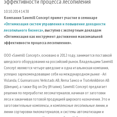
эффективности процесса лесопиления
СУШКА ДРЕВЕСИНЫ
ПЕРСОНЫ
КОНТАКТЫ
РЕКЛАМА
10.10.2014 14:38
ПРОИЗВОДСТВО ДРЕВЕСНЫХ ПЛИТ
МОБИЛЬНЫЕ ВЫСТАВКИ
РЕКЛАМА НА САЙТЕ
Компания
Sawmill Concept примет участие в семинаре
ДЕРЕВЯННОЕ ДОМОСТРОЕНИЕ
ОФИЦИАЛЬНЫЕ ДЕЛЕГАЦИИ
«Оптимизация систем управления и повышение доходности
ПРОИЗВОДСТВО МЕБЕЛИ
ПРИОРИТЕТНЫЕ ИНВЕСТПРОЕКТЫ
лесопильного бизнеса»
, выступив с экспертным докладом
«Оптимизация как инструмент достижения максимальной
БИОЭНЕРГЕТИКА
RUSSIAN FORESTRY REVIEW
эффективности процесса лесопиления».
ЦБП
ГАЗЕТА ЛЕСПРОМФОРУМ
OOO «Sawmill Concept», основано в 2012 году, занимается поставкой
ИНСТРУМЕНТ И МАТЕРИАЛЫ
БИБЛИОТЕКА СПЕЦИАЛИСТА
шведского оборудования на российский рынок. Владельцами Sawmill
Concept являются четыре шведские и одна итальянская компания,
успешно зарекомендовавшие себя на международном рынке - Аri
Vislanda, C.Gunnarssons Verkstads AB, Rema Sawco и Trateknikbiron AB
(Швеция), а также Big on Dry (Италия). Sawmill Concept предлагает
решения по переработке лесоматериалов, начиная от заготовки
леса и заканчивая готовой продукцией широкого назначения. Это и
заготовительные комплексы, и комплексные лесопильные линии, и
линии сортировки пиломатериалов, и системы автоматизации и