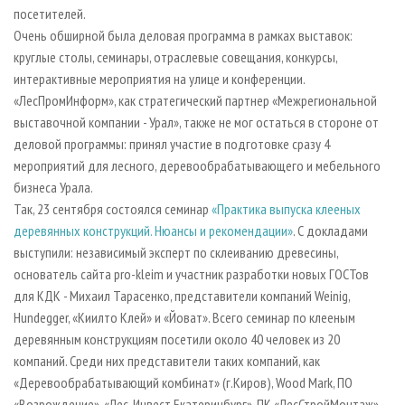
посетителей.
Очень обширной была деловая программа в рамках выставок:
круглые столы, семинары, отраслевые совещания, конкурсы,
интерактивные мероприятия на улице и конференции.
«ЛесПромИнформ», как стратегический партнер «Межрегиональной
выставочной компании - Урал», также не мог остаться в стороне от
деловой программы: принял участие в подготовке сразу 4
мероприятий для лесного, деревообрабатывающего и мебельного
бизнеса Урала.
Так, 23 сентября состоялся семинар
«Практика выпуска клееных
деревянных конструкций. Нюансы и рекомендации»
. С докладами
выступили: независимый эксперт по склеиванию древесины,
основатель сайта pro-kleim и участник разработки новых ГОСТов
для КДК - Михаил Тарасенко, представители компаний Weinig,
Hundegger, «Киилто Клей» и «Йоват». Всего семинар по клееным
деревянным конструкциям посетили около 40 человек из 20
компаний. Среди них представители таких компаний, как
«Деревообрабатывающий комбинат» (г.Киров), Wood Mark, ПО
«Возрождение», «Лес-Инвест Екатеринбург», ПК «ЛесСтройМонтаж»,