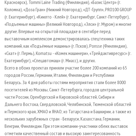
Красноярск), Tommi Laine Trading (Финляндия), «Базис Центр» (г.
Коломна), «Доза Гран» (Нижний Новгород), «ДТ-Групп», PRO100 GROUP
(г. Екатеринбург), «Киилто - Клей» (г. Екатеринбург, Санкт-Петербург),
«Подъемные машины» (Великий Новгород), «Элси» (г. Муром) и многие
другие. Впервые на открытой площадке в сентябре перед
выставочным комплексом демонстрировалась спецтехника таких
компаний, как «Подъёмные машины» (г. Псков), Ponsse (Финляндия),
«Скат» (г. Пермь), Komatsu - «Комек машинери», «Трейдактивресурс» (г.
Екатеринбург), «Спецавтомаш» (г. Миасс), и других.
Всего в обоих проектах приняли участие более 200 компаний из 65
городов России, Германии, Италии, Финляндии и Республики
Беларусь. За 4 дня работы гостями мероприятия стали более 8000
посетителей из Москвы, Санкт-Петербурга, городов центральной
части России, Оренбургской и Кировской областей, Сибири и
Дальнего Востока, Свердловской, Челябинской, Тюменской областей
и Пермского края, ХМАО и ЯНАО; из Татарстана и Башкирии, а также из
нескольких зарубежных стран - Беларуси, Казахстана, Германии,
Венгрии, Финляндии. При этом компании-участники обеих выставок
отметили качественный состав и высокую заинтересованность