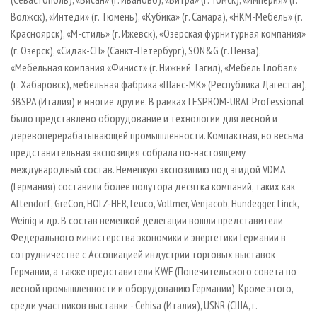
Волжск), «Интеди» (г. Тюмень), «Кубика» (г. Самара), «НКМ-Мебель» (г.
Красноярск), «М-стиль» (г. Ижевск), «Озерская фурнитурная компания»
(г. Озерск), «Сидак-СП» (Санкт-Петербург), SON&G (г. Пенза),
«Мебельная компания «Финист» (г. Нижний Тагил), «Мебель Глобал»
(г. Хабаровск), мебельная фабрика «Шанс-МК» (Республика Дагестан),
3BSPA (Италия) и многие другие. В рамках LESPROM-URAL Professional
было представлено оборудование и технологии для лесной и
деревоперерабатывающей промышленности. Компактная, но весьма
представительная экспозиция собрала по-настоящему
международный состав. Немецкую экспозицию под эгидой VDMA
(Германия) составили более полутора десятка компаний, таких как
Altendorf, GreCon, HOLZ-HER, Leuco, Vollmer, Venjacob, Hundegger, Linck,
Weinig и др. В состав немецкой делегации вошли представители
Федерального министерства экономики и энергетики Германии в
сотрудничестве с Ассоциацией индустрии торговых выставок
Германии, а также представители KWF (Попечительского совета по
лесной промышленности и оборудованию Германии). Кроме этого,
среди участников выставки - Cehisa (Италия), USNR (США, г.