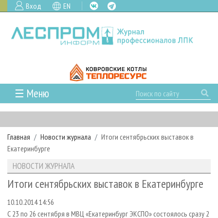
Вход
EN
☰ Меню
ГЛАВНАЯ
РУБРИКИ И ТЕМЫ
Главная
Новости журнала
Итоги сентябрьских выставок в
РУБРИКИ ЖУРНАЛА
НОВОСТИ
Екатеринбурге
ЛЕСНОЕ ХОЗЯЙСТВО
КАЛЕНДАРЬ СОБЫТИЙ
ПРОЕКТЫ ЛПИ
НОВОСТИ ЖУРНАЛА
ЛЕСОЗАГОТОВКА
НОВОСТИ ЛПК
АНАЛИТИКА
АРХИВ
Итоги сентябрьских выставок в Екатеринбурге
ЛЕСОПИЛЕНИЕ
НОВОСТИ ЖУРНАЛА
ПРЕДПРИЯТИЯ ЛПК
АРХИВ ЖУРНАЛОВ
О ЖУРНАЛЕ
10.10.2014 14:56
ДЕРЕВООБРАБОТКА
НОВОСТИ КОМПАНИЙ
ЛЕСНЫЕ РЕГИОНЫ РОССИИ
СТАТЬИ
ПОДПИСКА
РЕКЛАМОДАТЕЛЯМ
С 23 по 26 сентября в МВЦ «Екатеринбург ЭКСПО» состоялось сразу 2