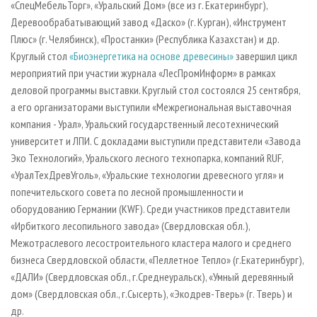
«СпецМебельТорг», «Уральский Дом» (все из г. Екатеринбург),
Деревообрабатывающий завод «Даско» (г. Курган), «Инструмент
Плюс» (г. Челябинск), «Простанки» (Республика Казахстан) и др.
Круглый стол
«Биоэнергетика на основе древесины»
завершил цикл
мероприятий при участии журнала «ЛесПромИнформ» в рамках
деловой программы выставки. Круглый стол состоялся 25 сентября,
а его организаторами выступили «Межрегиональная выставочная
компания - Урал», Уральский государственный лесотехнический
университет и ЛПИ. С докладами выступили представители «Завода
Эко Технологий», Уральского лесного технопарка, компаний RUF,
«УралТехДревУголь», «Уральские технологии древесного угля» и
попечительского совета по лесной промышленности и
оборудованию Германии (KWF). Среди участников представители
«Ирбиткого лесопильного завода» (Свердловская обл.),
Межотраслевого лесостроительного кластера малого и среднего
бизнеса Свердловской области, «Пеллетное Тепло» (г.Екатеринбург),
«ДАЛИ» (Свердловская обл., г.Среднеуральск), «Умный деревянный
дом» (Свердловская обл., г.Сысерть), «Экодрев-Тверь» (г. Тверь) и
др.