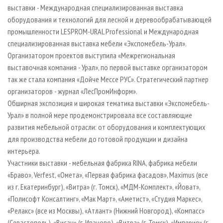
СУШКА ДРЕВЕСИНЫ
ПЕРСОНЫ
выставки - Международная специализированная выставка
КОНТАКТЫ
РЕКЛАМА
оборудования и технологий для лесной и деревообрабатывающей
ПРОИЗВОДСТВО ДРЕВЕСНЫХ ПЛИТ
МОБИЛЬНЫЕ ВЫСТАВКИ
РЕКЛАМА НА САЙТЕ
промышленности LESPROM-URAL Professional и Международная
ДЕРЕВЯННОЕ ДОМОСТРОЕНИЕ
ОФИЦИАЛЬНЫЕ ДЕЛЕГАЦИИ
специализированная выставка мебели «Экспомебель-Урал».
Организатором проектов выступила «Межрегиональная
ПРОИЗВОДСТВО МЕБЕЛИ
ПРИОРИТЕТНЫЕ ИНВЕСТПРОЕКТЫ
выставочная компания - Урал», по первой выставке организатором
БИОЭНЕРГЕТИКА
RUSSIAN FORESTRY REVIEW
так же стала компания «Дойче Мессе РУС». Стратегический партнер
ЦБП
ГАЗЕТА ЛЕСПРОМФОРУМ
организаторов - журнал «ЛесПромИнформ».
Обширная экспозиция и широкая тематика выставки «Экспомебель-
ИНСТРУМЕНТ И МАТЕРИАЛЫ
БИБЛИОТЕКА СПЕЦИАЛИСТА
Урал» в полной мере продемонстрировала все составляющие
развития мебельной отрасли: от оборудования и комплектующих
для производства мебели до готовой продукции и дизайна
интерьера.
Участники выставки - мебельная фабрика RINA, фабрика мебели
«Браво», Verfest, «Омета», «Первая фабрика фасадов», Maximus (все
из г. Екатеринбург), «Витра» (г. Томск), «МДМ-Комплект», «Йоват»,
«Полисофт Консалтинг», «Мак Март», «Аметист», «Студия Маркес»,
«Релакс» (все из Москвы), «Атлант» (Нижний Новгород), «Компасс»
(Севастополь), «Висан» (г. Иваново), «Витра» (г. Томск), «Империя» (г.