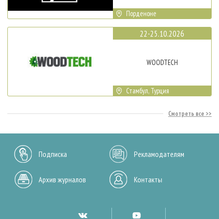
Порденоне
22-25.10.2026
WOODTECH
Стамбул, Турция
Смотреть все
Подписка
Рекламодателям
Архив журналов
Контакты