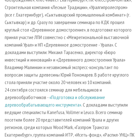
Строительная компания «Лесные Традиции», «Уралгипролеспром»
(все г. Екатеринбург), «Сыктывкарский промышленный комбинат» (г.
Сыктывкар) и др. Сразу по завершении семинара по КДК прошел
круглый стол «Деревянное домостроение», в подготовке которого
принял участие ЛПИ совместно с «Межрегиональной выставочной
компаний Урал» и НП «Деревянное домостроение - Урала». С
докладами выступили: Михаил Тарасенко, директор «Бюро
инвестиций и инноваций» и «Деревянного домостроения Урала»
Владимир Малинкин и независимый экспресс-консультант по
вопросам защиты древесины Юрий Пономарев. В работе круглого
стола приняли участие около 20 человек из 10 компаний.
24 сентября состоялся семинар для мебельщиков и
деревообработчиков -
«Подготовка и обслуживание
деревообрабатывающего инструмента»
. С докладами выступили
ведущие специалисты Kanefusa, Vollmer и Leuco. Всего семинар
посетили более 20 представителей компаний Урала и других
регионов, среди которых Wood Mark, «Газпром Трансгаз
Екатеринбург», группа компаний ИТР, «Исеть-фонд», «Распил-УНЦ» ПК