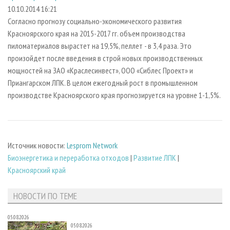
СУШКА ДРЕВЕСИНЫ
ПЕРСОНЫ
КОНТАКТЫ
РЕКЛАМА
10.10.2014 16:21
Согласно прогнозу социально-экономического развития
ПРОИЗВОДСТВО ДРЕВЕСНЫХ ПЛИТ
МОБИЛЬНЫЕ ВЫСТАВКИ
РЕКЛАМА НА САЙТЕ
Красноярского края на 2015-2017 гг. объем производства
ДЕРЕВЯННОЕ ДОМОСТРОЕНИЕ
ОФИЦИАЛЬНЫЕ ДЕЛЕГАЦИИ
пиломатериалов вырастет на 19,5%, пеллет - в 3,4 раза. Это
ПРОИЗВОДСТВО МЕБЕЛИ
произойдет после введения в строй новых производственных
ПРИОРИТЕТНЫЕ ИНВЕСТПРОЕКТЫ
мощностей на ЗАО «Краслесинвест», ООО «Сиблес Проект» и
БИОЭНЕРГЕТИКА
RUSSIAN FORESTRY REVIEW
Приангарском ЛПК. В целом ежегодный рост в промышленном
ЦБП
ГАЗЕТА ЛЕСПРОМФОРУМ
производстве Красноярского края прогнозируется на уровне 1-1,5%.
ИНСТРУМЕНТ И МАТЕРИАЛЫ
БИБЛИОТЕКА СПЕЦИАЛИСТА
Источник новости:
Lesprom Network
Биoэнергетика и переработка отходов
|
Развитие ЛПК
|
Красноярский край
НОВОСТИ ПО ТЕМЕ
05.08.2026
05.08.2026