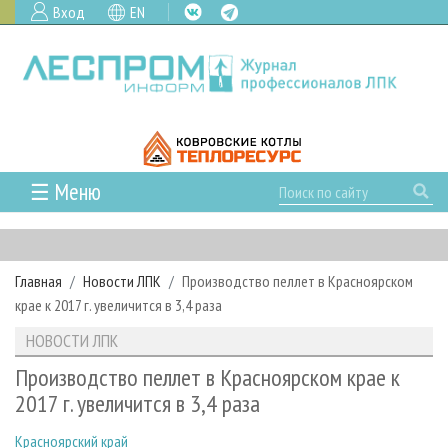
Вход
EN
☰ Меню
ГЛАВНАЯ
РУБРИКИ И ТЕМЫ
Главная
Новости ЛПК
Производство пеллет в Красноярском
РУБРИКИ ЖУРНАЛА
НОВОСТИ
крае к 2017 г. увеличится в 3,4 раза
ЛЕСНОЕ ХОЗЯЙСТВО
КАЛЕНДАРЬ СОБЫТИЙ
ПРОЕКТЫ ЛПИ
НОВОСТИ ЛПК
ЛЕСОЗАГОТОВКА
НОВОСТИ ЛПК
АНАЛИТИКА
АРХИВ
Производство пеллет в Красноярском крае к
ЛЕСОПИЛЕНИЕ
НОВОСТИ ЖУРНАЛА
ПРЕДПРИЯТИЯ ЛПК
АРХИВ ЖУРНАЛОВ
2017 г. увеличится в 3,4 раза
О ЖУРНАЛЕ
ДЕРЕВООБРАБОТКА
НОВОСТИ КОМПАНИЙ
ЛЕСНЫЕ РЕГИОНЫ РОССИИ
СТАТЬИ
ПОДПИСКА
РЕКЛАМОДАТЕЛЯМ
Красноярский край