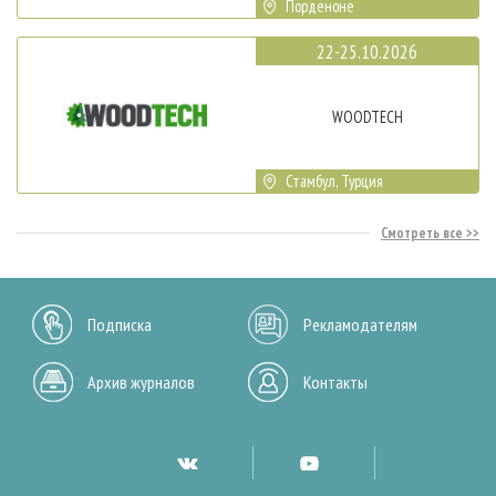
Порденоне
22-25.10.2026
WOODTECH
Стамбул, Турция
Смотреть все
Подписка
Рекламодателям
Архив журналов
Контакты